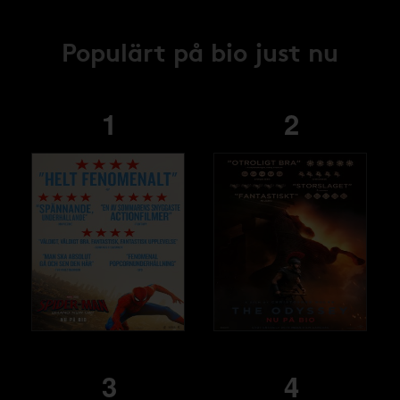
Populärt på bio just nu
1
2
3
4