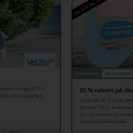
Går ut 31 dec -26
RABATTKOD
WELCOMEAFS
arrea med upp till 70%
25 % rabatt på din
ed den 20:e augusti🦜🌼
Koden ger 25 % rabatt på en
för minst 150 kr. Koden ka
kan inte kombineras med and
Fraktkostnad tillkommer.
3,5% tillbaka