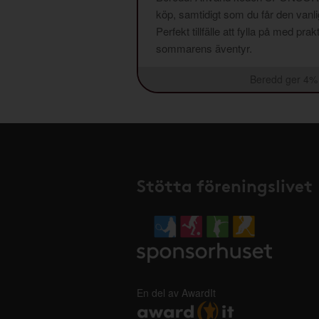
köp, samtidigt som du får den vanlig
Perfekt tillfälle att fylla på med pr
sommarens äventyr.
Beredd ger 4% 
Stötta föreningslivet
En del av AwardIt