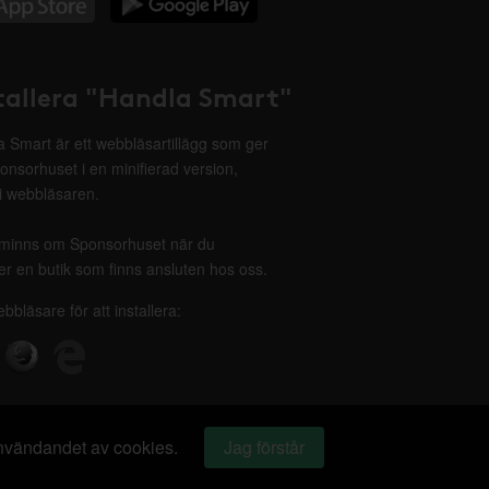
tallera "Handla Smart"
 Smart är ett webbläsartillägg som ger
onsorhuset i en minifierad version,
 i webbläsaren.
minns om Sponsorhuset när du
r en butik som finns ansluten hos oss.
ebbläsare för att installera:
 användandet av cookies.
Jag förstår