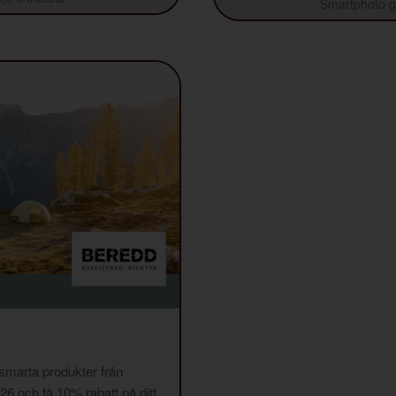
Smartphoto ge
 smarta produkter från
och få 10% rabatt på ditt