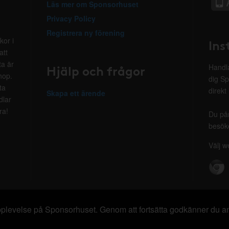
Läs mer om Sponsorhuset
Privacy Policy
Registrera ny förening
kor i
Ins
att
ta är
Hjälp och frågor
Handla
hop.
dig Sp
ta
direkt
Skapa ett ärende
dlar
ra!
Du på
besöke
Välj w
 upplevelse på Sponsorhuset. Genom att fortsätta godkänner du