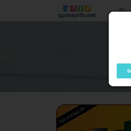
S
Går ut 9 aug -26