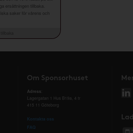
a ersättningen tillbaka.
aktiska saker för vårens och
tillbaka
Om Sponsorhuset
Mer
Adress
:
Lagergatan 1 Hus B19a, 4 tr
415 11 Göteborg
Lad
Kontakta oss
FAQ