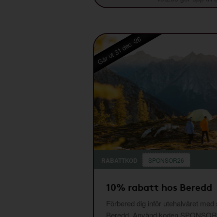
Går ut 31 dec -26
RABATTKOD
SPONSOR26
10% rabatt hos Beredd
Förbered dig inför utehalvåret med
Beredd. Använd koden SPONSOR26 