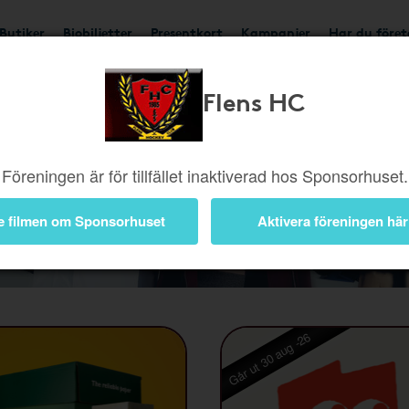
Butiker
Biobiljetter
Presentkort
Kampanjer
Har du före
Flens HC
Föreningen är för tillfället inaktiverad hos Sponsorhuset.
Kampanjer
e filmen om Sponsorhuset
Aktivera föreningen här
Går ut 30 aug -26