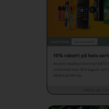
RABATTKOD
Sommar10ATS
10% rabatt på hela sor
Använd rabattkod Sommar10ATS fö
sortimentet fram till 9 augusti, och 
tillbaka på ditt köp.
inkClub ger 7,5%