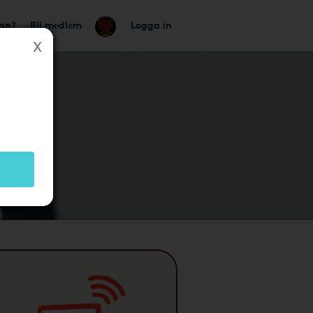
tag?
Bli medlem
Logga in