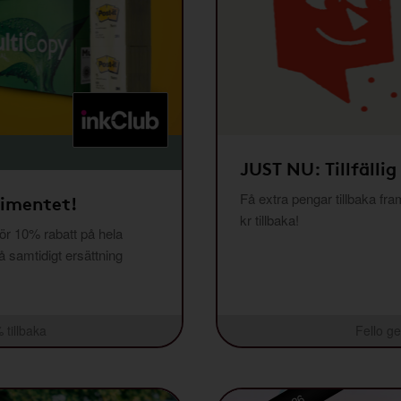
JUST NU: Tillfällig
Få extra pengar tillbaka fra
timentet!
kr tillbaka!
r 10% rabatt på hela
få samtidigt ersättning
 tillbaka
Fello ge