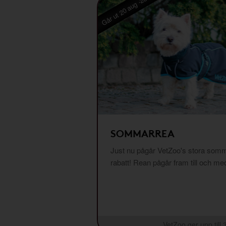
Går ut 20 aug -26
SOMMARREA
Just nu pågår VetZoo's stora somm
rabatt! Rean pågår fram till och m
VetZoo ger upp till 