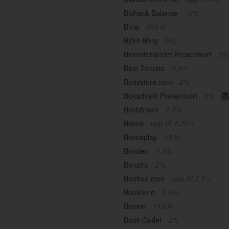
Biohack Balance
10%
Bixia
350 kr
Björn Borg
5%
Blomsterlandet Presentkort
5%
Blue Tomato
3,5%
Bodystore.com
2%
Bokadirekt Presentkort
5%
Bokbörsen
1,5%
Bokus
upp till 2,25%
Bokusplay
10 kr
Bonden
1,5%
Bonprix
2%
Boohoo.com
upp till 2,5%
Bookhero
2,5%
Bookie
115 kr
Book Outlet
2%