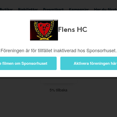
Butiker
Biobiljetter
Presentkort
Kampanjer
Har du före
Flens HC
Böcker
Elektronik
Hem
Kläder
Hotell & Reso
Film
Trädgård
Skor
Musik
Accessoarer
Föreningen är för tillfället inaktiverad hos Sponsorhuset.
e filmen om Sponsorhuset
Aktivera föreningen här
5% tillbaka