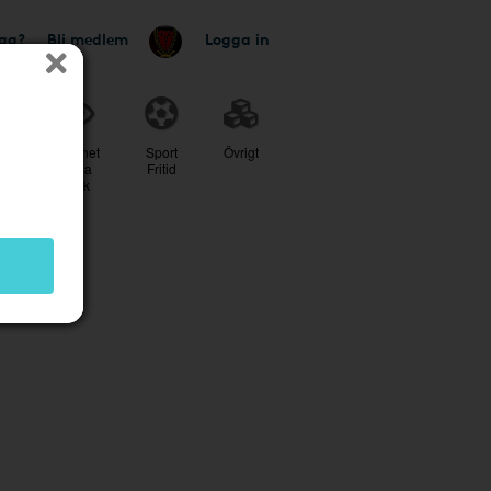
tag?
Bli medlem
Logga in
r
Skönhet
Sport
Övrigt
Hälsa
Fritid
Optik