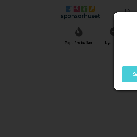
Populära butiker
Nya butiker
S