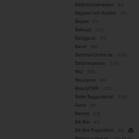
Badmintonshoppen
4%
Bagaren och Kocken
2%
Bagasi
5%
Ballsack
10%
Banggood
3%
Baron
5%
Batteries-Online.se
3,5%
Batteriexperten
2,5%
Be2
25%
Beautycos
4%
BeautyPWR
10%
Beijer Byggmaterial
3,5%
Bemz
4%
Beredd
4%
Bik Bok
4%
Bik Bok Presentkort
5%
Bildelar-online.se
upp till 4%