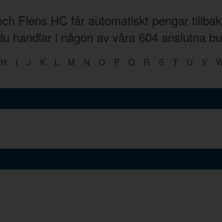
ch Flens HC får automatiskt pengar tillba
 du handlar i någon av våra
604
anslutna bu
H
I
J
K
L
M
N
O
P
Q
R
S
T
U
V