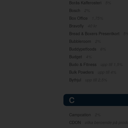
Borås Kafferosteri
5%
Bosch
2%
Box Office
1,75%
Bravofly
40 kr
Bread & Boxers Presentkort
5
Bubbleroom
2%
Buddypetfoods
6%
Budget
4%
Budo & Fitness
upp till 1,5%
Bulk Powders
upp till 4%
Bythjul
upp till 2,5%
C
Campcation
2%
CDON
olika beroende på prod