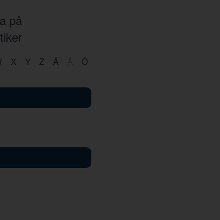
ka på
tiker
W
X
Y
Z
Å
Ä
Ö