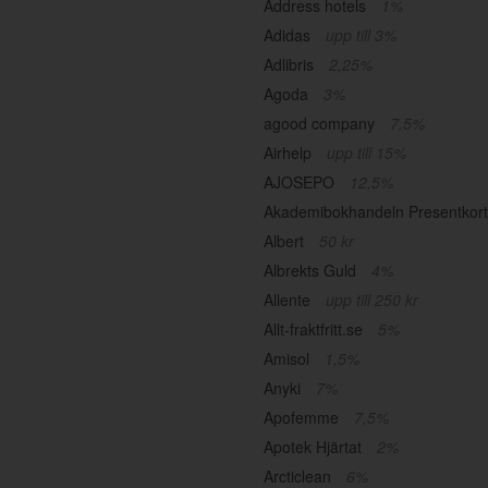
Address hotels
1%
Adidas
upp till 3%
Adlibris
2,25%
Agoda
3%
agood company
7,5%
Airhelp
upp till 15%
AJOSEPO
12,5%
Akademibokhandeln Presentkor
Albert
50 kr
Albrekts Guld
4%
Allente
upp till 250 kr
Allt-fraktfritt.se
5%
Amisol
1,5%
Anyki
7%
Apofemme
7,5%
Apotek Hjärtat
2%
Arcticlean
6%