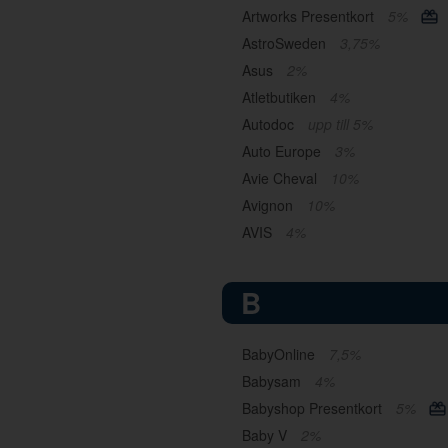
Artworks Presentkort
5%
AstroSweden
3,75%
Asus
2%
Atletbutiken
4%
Autodoc
upp till 5%
Auto Europe
3%
Avie Cheval
10%
Avignon
10%
AVIS
4%
B
BabyOnline
7,5%
Babysam
4%
Babyshop Presentkort
5%
Baby V
2%