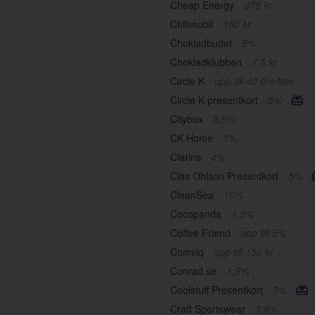
Cheap Energy
375 kr
Chilimobil
150 kr
Chokladbudet
5%
Chokladklubben
7,5 kr
Circle K
upp till 42 öre/liter
Circle K presentkort
5%
Citybox
3,5%
CK Home
3%
Clarins
4%
Clas Ohlson Presentkort
5%
CleanSea
10%
Cocopanda
1,5%
Coffee Friend
upp till 5%
Comviq
upp till 150 kr
Conrad.se
1,5%
Coolstuff Presentkort
5%
Craft Sportswear
3,5%