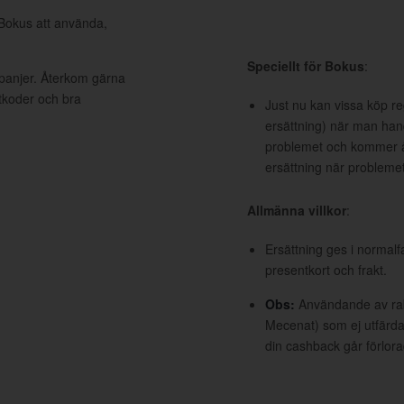
 Bokus att använda,
Speciellt för Bokus
:
mpanjer. Återkom gärna
ttkoder och bra
Just nu kan vissa köp re
ersättning) när man han
problemet och kommer åt
ersättning när problemet 
Allmänna villkor
:
Ersättning ges i normalf
presentkort och frakt.
Obs:
Användande av raba
Mecenat) som ej utfärdat
din cashback går förlora