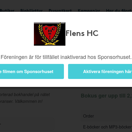
Butiker
Biobiljetter
Presentkort
Kampanjer
Har du före
Flens HC
Ger upp till 2,25%
Besök
Föreningen är för tillfället inaktiverad hos Sponsorhuset.
e filmen om Sponsorhuset
Aktivera föreningen här
Information
sorterad bokhandel på nätet
Bokus ger upp till 2
veranser. Välkommen in!
Order
r
E-böcker och MP3-böcker