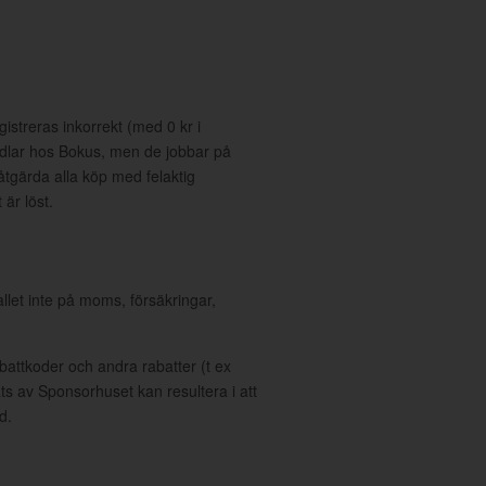
gistreras inkorrekt (med 0 kr i
dlar hos Bokus, men de jobbar på
gärda alla köp med felaktig
är löst.
allet inte på moms, försäkringar,
ttkoder och andra rabatter (t ex
s av Sponsorhuset kan resultera i att
d.