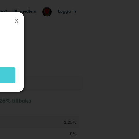
tag?
Bli medlem
Logga in
 butik
,25% tillbaka
2,25%
0%