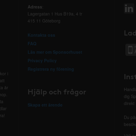
Adress
:
Lagergatan 1 Hus B19a, 4 tr
415 11 Göteborg
Lad
Kontakta oss
FAQ
Läs mer om Sponsorhuset
Privacy Policy
Registrera ny förening
kor i
Ins
att
ta är
Hjälp och frågor
Handla
hop.
dig Sp
ta
direkt
Skapa ett ärende
dlar
ra!
Du på
besöke
Välj w