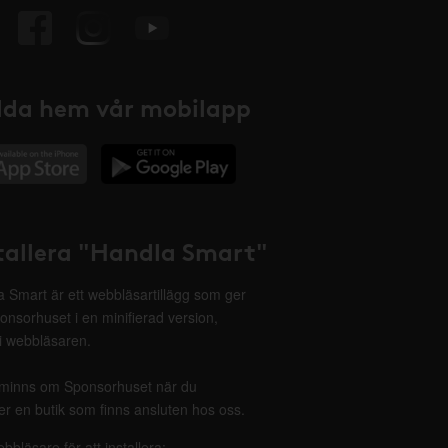
da hem vår mobilapp
tallera "Handla Smart"
 Smart är ett webbläsartillägg som ger
onsorhuset i en minifierad version,
 i webbläsaren.
minns om Sponsorhuset när du
r en butik som finns ansluten hos oss.
ebbläsare för att installera: