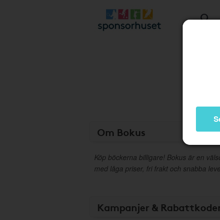
S
Om Bokus
Köp böckerna billigare! Bokus är en väl
med låga priser, fri frakt och snabba le
Kampanjer & Rabattkode