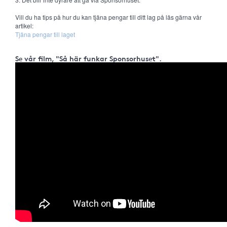
Vill du ha tips på hur du kan tjäna pengar till ditt lag på läs gärna vår
artikel:
Tjäna pengar till laget
Se vår film, "Så här funkar Sponsorhuset".