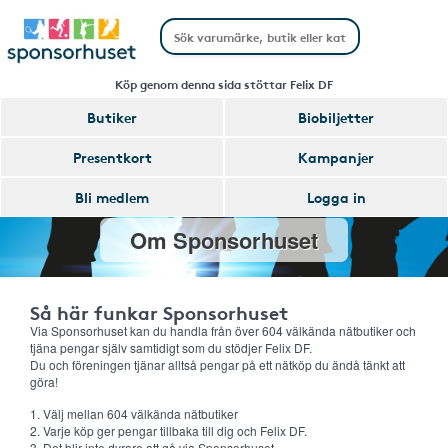
Köp genom denna sida stöttar Felix DF
Butiker
Biobiljetter
Presentkort
Kampanjer
Bli medlem
Logga in
Om Sponsorhuset
Så här funkar Sponsorhuset
Via Sponsorhuset kan du handla från över 604 välkända nätbutiker och
tjäna pengar själv samtidigt som du stödjer Felix DF.
Du och föreningen tjänar alltså pengar på ett nätköp du ändå tänkt att
göra!
1. Välj mellan 604 välkända nätbutiker
2. Varje köp ger pengar tillbaka till dig och Felix DF.
3. Det blir inte dyrare att gå via Sponsorhuset.