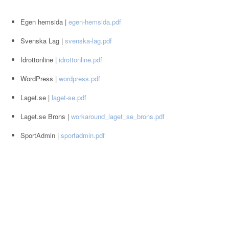
Egen hemsida |
egen-hemsida.pdf
Svenska Lag |
svenska-lag.pdf
Idrottonline |
idrottonline.pdf
WordPress |
wordpress.pdf
Laget.se |
laget-se.pdf
Laget.se Brons |
workaround_laget_se_brons.pdf
SportAdmin |
sportadmin.pdf