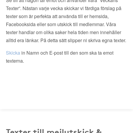
Se till att någon tar emot och använder våra ”Veckans
Texter”. Nästan varje vecka skickar vi färdiga förslag på
texter som är perfekta att använda till er hemsida,
Facebooksida eller som utskick till medlemmar. Våra
texter handlar om olika saker hela tiden men innehåller
alltid era länkar. På detta sätt slipper ni skriva egna texter.
Skicka
in Namn och E-post till den som ska ta emot
texterna.
Texter till mejlutskick &