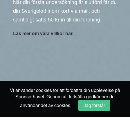
När din första undersökning är slutförd får du
din Sverigelott inom kort via mail, och
samtidigt sätts 50 kr in till din förening.
Läs mer om våra villkor här.
Vi använder cookies för att förbättra din upplevelse på
Sponsorhuset. Genom att fortsätta godkänner du
användandet av cookies.
Jag förstår