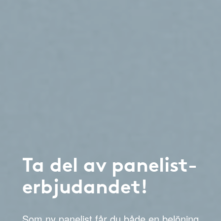
Ta del av panelist-
erbjudandet!
Som ny panelist får du både en belöning