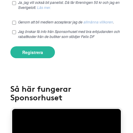
Ja, jag vill också bli panelist. Då får föreningen 50 kr och jag en
Sverigelott.
Läs mer.
Genom att bli medlem accepterar jag de
allmänna villkoren
.
Jag önskar få info från Sponsorhuset med bra erbjudanden och
rabattkoder från de butiker som stödjer Felix DF
Registrera
Så här fungerar
Sponsorhuset