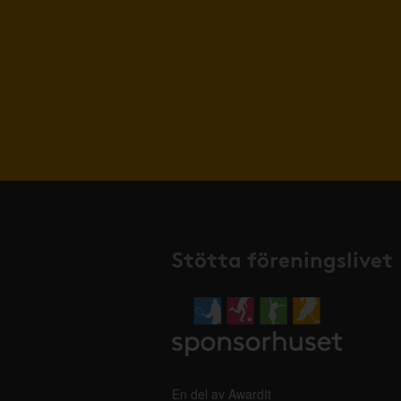
Stötta föreningslivet
En del av AwardIt