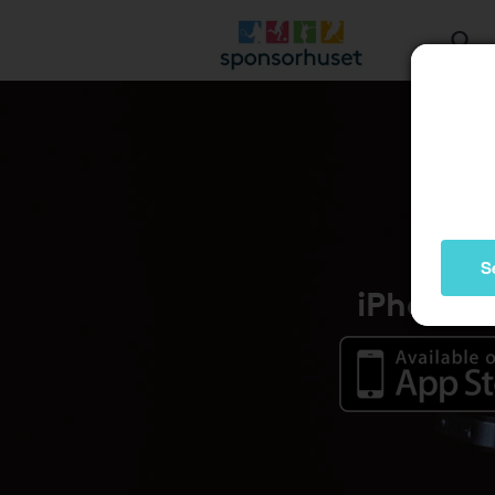
S
iPhone /