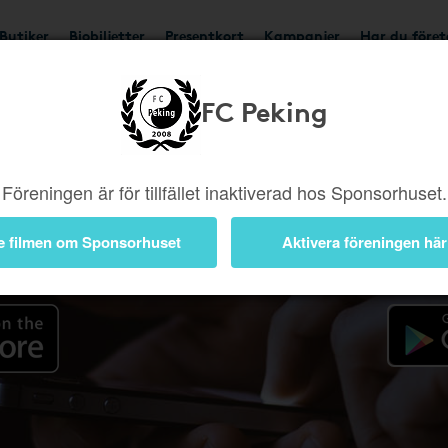
Butiker
Biobiljetter
Presentkort
Kampanjer
Har du före
FC Peking
Appen
Föreningen är för tillfället inaktiverad hos Sponsorhuset.
e filmen om Sponsorhuset
Aktivera föreningen här
 iOS