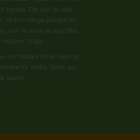
 att handla. Där kan du dels
n, se hur många procent du
 köp, och nu även se specifika
r butiken i fråga.
ex mer tillbaka för en viss typ
 mindre för andra. Detta ser
via appen.