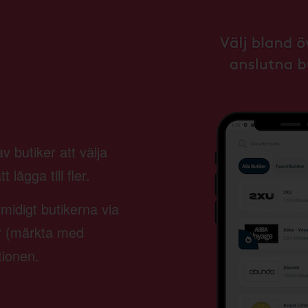
 butiker att välja
lägga till fler.
smidigt butikerna via
er (märkta med
tionen.