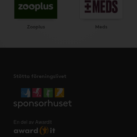
Zooplus
Meds
Stötta föreningslivet
En del av AwardIt