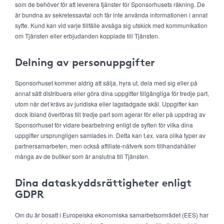
som de behöver för att leverera tjänster för Sponsorhusets räkning. De
är bundna av sekretessavtal och får inte använda informationen i annat
syfte. Kund kan vid varje tillfälle avsäga sig utskick med kommunikation
om Tjänsten eller erbjudanden kopplade till Tjänsten.
Delning av personuppgifter
Sponsorhuset kommer aldrig att sälja, hyra ut, dela med sig eller på
annat sätt distribuera eller göra dina uppgifter tillgängliga för tredje part,
utom när det krävs av juridiska eller lagstadgade skäl. Uppgifter kan
dock ibland överföras till tredje part som agerar för eller på uppdrag av
Sponsorhuset för vidare bearbetning enligt de syften för vilka dina
uppgifter ursprungligen samlades in. Detta kan t.ex. vara olika typer av
partnersamarbeten, men också affiliate-nätverk som tillhandahåller
många av de butiker som är anslutna till Tjänsten.
Dina dataskyddsrättigheter enligt
GDPR
Om du är bosatt i Europeiska ekonomiska samarbetsområdet (EES) har