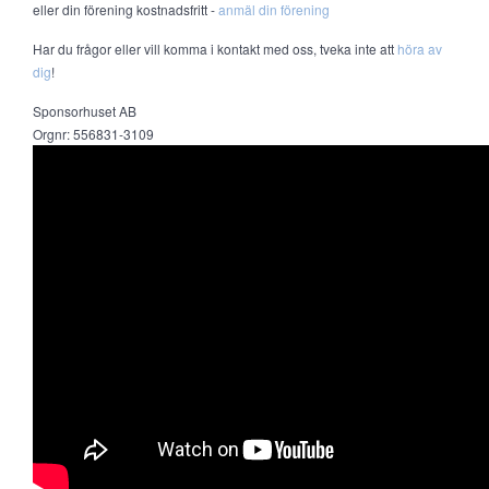
eller din förening kostnadsfritt -
anmäl din förening
Har du frågor eller vill komma i kontakt med oss, tveka inte att
höra av
dig
!
Sponsorhuset AB
Orgnr: 556831-3109