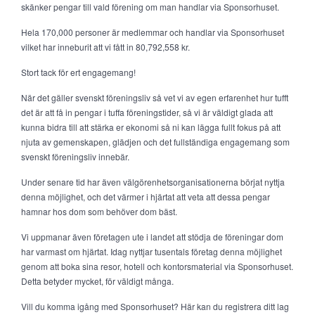
skänker pengar till vald förening om man handlar via Sponsorhuset.
Hela 170,000 personer är medlemmar och handlar via Sponsorhuset
vilket har inneburit att vi fått in 80,792,558 kr.
Stort tack för ert engagemang!
När det gäller svenskt föreningsliv så vet vi av egen erfarenhet hur tufft
det är att få in pengar i tuffa föreningstider, så vi är väldigt glada att
kunna bidra till att stärka er ekonomi så ni kan lägga fullt fokus på att
njuta av gemenskapen, glädjen och det fullständiga engagemang som
svenskt föreningsliv innebär.
Under senare tid har även välgörenhetsorganisationerna börjat nyttja
denna möjlighet, och det värmer i hjärtat att veta att dessa pengar
hamnar hos dom som behöver dom bäst.
Vi uppmanar även företagen ute i landet att stödja de föreningar dom
har varmast om hjärtat. Idag nyttjar tusentals företag denna möjlighet
genom att boka sina resor, hotell och kontorsmaterial via Sponsorhuset.
Detta betyder mycket, för väldigt många.
Vill du komma igång med Sponsorhuset? Här kan du registrera ditt lag