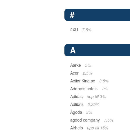
#
2XU
7,5%
A
Aarke
5%
Acer
2,5%
ActionKing.se
3,5%
Address hotels
1%
Adidas
upp till 3%
Adlibris
2,25%
Agoda
3%
agood company
7,5%
Airhelp
upp till 15%