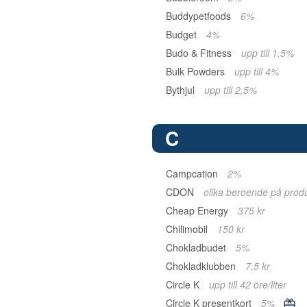
Buddypetfoods
6%
Budget
4%
Budo & Fitness
upp till 1,5%
Bulk Powders
upp till 4%
Bythjul
upp till 2,5%
C
Campcation
2%
CDON
olika beroende på prod
Cheap Energy
375 kr
Chilimobil
150 kr
Chokladbudet
5%
Chokladklubben
7,5 kr
Circle K
upp till 42 öre/liter
Circle K presentkort
5%