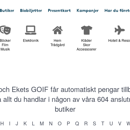
Butiker
Biobiljetter
Presentkort
Kampanjer
Har du före
Böcker
Elektronik
Hem
Kläder
Hotell & Reso
Film
Trädgård
Skor
Musik
Accessoarer
och Ekets GOIF får automatiskt pengar till
 allt du handlar i någon av våra
604
anslut
butiker
H
I
J
K
L
M
N
O
P
Q
R
S
T
U
V