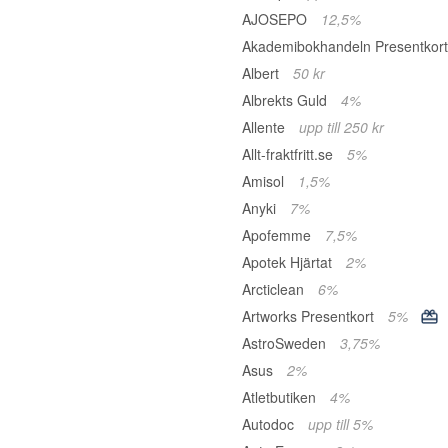
AJOSEPO
12,5%
Akademibokhandeln Presentkor
Albert
50 kr
Albrekts Guld
4%
Allente
upp till 250 kr
Allt-fraktfritt.se
5%
Amisol
1,5%
Anyki
7%
Apofemme
7,5%
Apotek Hjärtat
2%
Arcticlean
6%
Artworks Presentkort
5%
AstroSweden
3,75%
Asus
2%
Atletbutiken
4%
Autodoc
upp till 5%