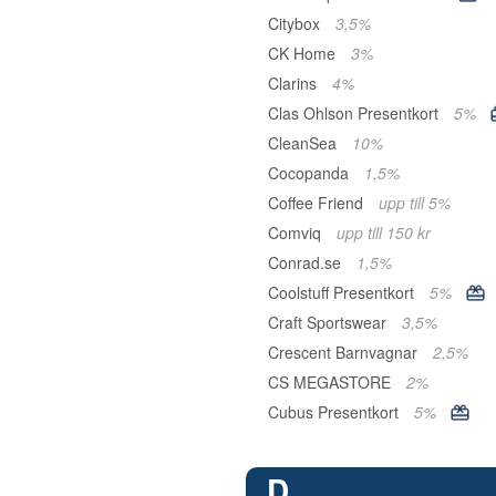
Citybox
3,5%
CK Home
3%
Clarins
4%
Clas Ohlson Presentkort
5%
CleanSea
10%
Cocopanda
1,5%
Coffee Friend
upp till 5%
Comviq
upp till 150 kr
Conrad.se
1,5%
Coolstuff Presentkort
5%
Craft Sportswear
3,5%
Crescent Barnvagnar
2,5%
CS MEGASTORE
2%
Cubus Presentkort
5%
D