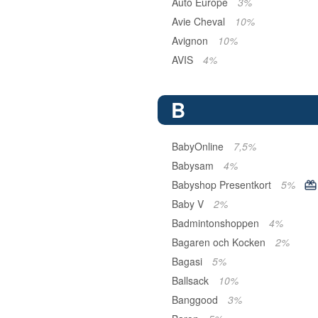
Auto Europe
3%
Avie Cheval
10%
Avignon
10%
AVIS
4%
B
BabyOnline
7,5%
Babysam
4%
Babyshop Presentkort
5%
Baby V
2%
Badmintonshoppen
4%
Bagaren och Kocken
2%
Bagasi
5%
Ballsack
10%
Banggood
3%