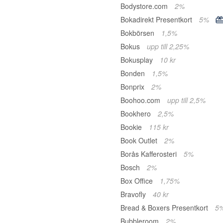
Bodystore.com
2%
Bokadirekt Presentkort
5%
Bokbörsen
1,5%
Bokus
upp till 2,25%
Bokusplay
10 kr
Bonden
1,5%
Bonprix
2%
Boohoo.com
upp till 2,5%
Bookhero
2,5%
Bookie
115 kr
Book Outlet
2%
Borås Kafferosteri
5%
Bosch
2%
Box Office
1,75%
Bravofly
40 kr
Bread & Boxers Presentkort
5
Bubbleroom
2%