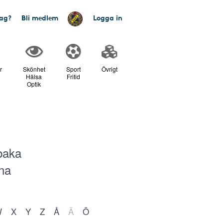
tag?
Bli medlem
Logga in
r
Skönhet
Sport
Övrigt
Hälsa
Fritid
Optik
baka
na
W
X
Y
Z
Å
Ä
Ö