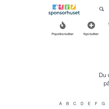
Populära butiker
Nya butiker
Du 
på
A
B
C
D
E
F
G