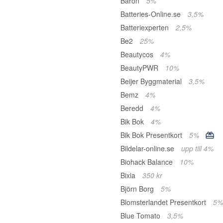
Baron
5%
Batteries-Online.se
3,5%
Batteriexperten
2,5%
Be2
25%
Beautycos
4%
BeautyPWR
10%
Beijer Byggmaterial
3,5%
Bemz
4%
Beredd
4%
Bik Bok
4%
Bik Bok Presentkort
5%
Bildelar-online.se
upp till 4%
Biohack Balance
10%
Bixia
350 kr
Björn Borg
5%
Blomsterlandet Presentkort
5%
Blue Tomato
3,5%