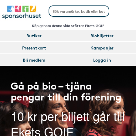
Köp genom denna sida stöttar Ekets GOIF
Butiker
Biobiljetter
Presentkort
Kampanjer
Bli medlem
Logga in
Gå på bio – tjäna
pengar till din förening
10 kr per biljett går till
Ekets GOIF