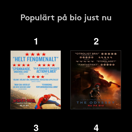
Populärt på bio just nu
1
2
3
4