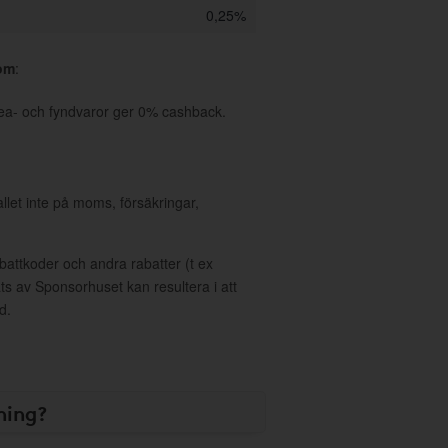
0,25%
com
:
ea- och fyndvaror ger 0% cashback.
allet inte på moms, försäkringar,
ttkoder och andra rabatter (t ex
s av Sponsorhuset kan resultera i att
d.
ning?