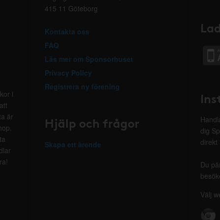
415 11 Göteborg
Lad
Kontakta oss
FAQ
Läs mer om Sponsorhuset
Privacy Policy
Registrera ny förening
kor i
Ins
att
ta är
Hjälp och frågor
Handla
hop.
dig Sp
ta
direkt
Skapa ett ärende
dlar
ra!
Du på
besöke
Välj w