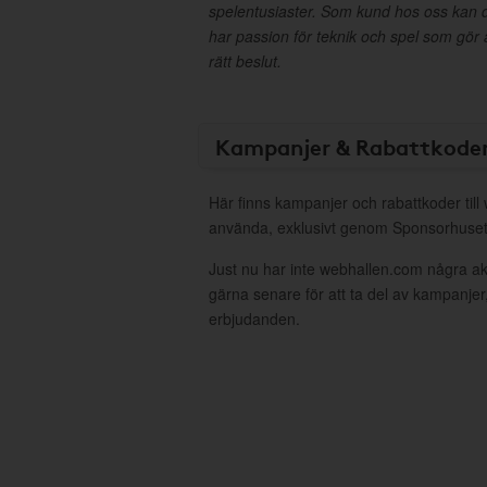
spelentusiaster. Som kund hos oss kan du all
har passion för teknik och spel som gör at
rätt beslut.
Kampanjer & Rabattkode
Här finns kampanjer och rabattkoder till
använda, exklusivt genom Sponsorhuset
Just nu har inte webhallen.com några a
gärna senare för att ta del av kampanjer
erbjudanden.