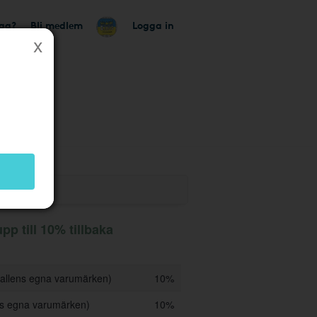
tag?
Bli medlem
Logga in
butik
p till 10% tillbaka
hallens egna varumärken)
10%
ens egna varumärken)
10%