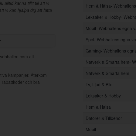
tid känna tillit till att vi
Hem & Hälsa- Webhallen
t vi kan hjälpa dig att fatta
Leksaker & Hobby- Webha
Mobil- Webhallens egna 
r
Spel- Webhallens egna v
Gaming- Webhallens egn
 webhallen.com att
Nätverk & Smarta hem- W
.
Nätverk & Smarta hem
ktiva kampanjer. Återkom
, rabattkoder och bra
Tv, Ljud & Bild
Leksaker & Hobby
Hem & Hälsa
Datorer & Tillbehör
Mobil