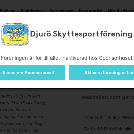
Butiker
Biobiljetter
Presentkort
Kampanjer
Har du före
Djurö Skyttesportförening
Ger upp till 10%
Besök 
Föreningen är för tillfället inaktiverad hos Sponsorhuset.
e filmen om Sponsorhuset
Aktivera föreningen här
Information
ades 1999 i en liten
webhallen.com ger up
rt tid vuxit till att idag
are inom hårdvara,
 Framgångskonceptet har
Datorer & Tillbehör (Web
h tänka stort, samtidigt
Tv, Ljud & Bild (Webhall
tter som hårdvaru- och