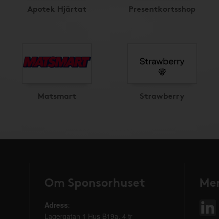
Apotek Hjärtat
Presentkortsshop
Matsmart
Strawberry
Om Sponsorhuset
Mer
Adress
:
Lagergatan 1 Hus B19a, 4 tr