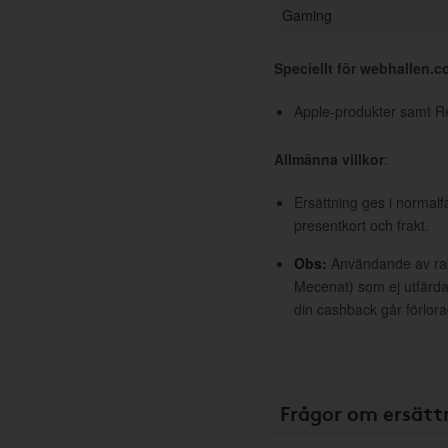
Gaming
Speciellt för webhallen.
Apple-produkter samt R
Allmänna villkor
:
Ersättning ges i normalf
presentkort och frakt.
Obs:
Användande av raba
Mecenat) som ej utfärdat
din cashback går förlora
Frågor om ersätt