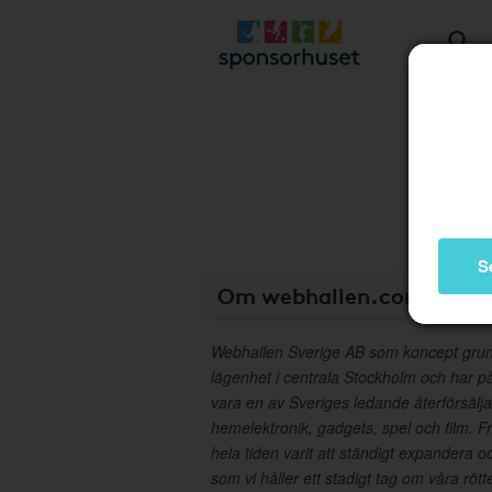
S
Om webhallen.com
Webhallen Sverige AB som koncept grund
lägenhet i centrala Stockholm och har på ko
vara en av Sveriges ledande återförsälj
hemelektronik, gadgets, spel och film.
hela tiden varit att ständigt expandera oc
som vi håller ett stadigt tag om våra rö