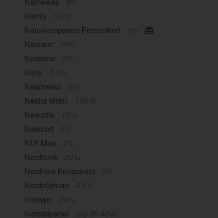
Nameway
8%
Namly
5,5%
Naturkompaniet Presentkort
5%
Naviane
20%
Neatsvor
5%
Nelly
1,5%
Nespresso
6%
Nestor Mobil
150 kr
Newchic
10%
Newport
3%
NLY Man
2%
Nordicink
20 kr
Nordiska Kompaniet
5%
Nordstjärnan
6,5%
nordvpn
20%
Norstatpanel
upp till 40 kr