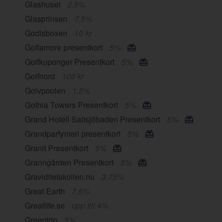
Glashuset
2,5%
Glasprinsen
7,5%
Godisboxen
10 kr
Golfamore presentkort
5%
Golfkuponger Presentkort
5%
Golfnord
100 kr
Golvpoolen
1,5%
Gothia Towers Presentkort
5%
Grand Hotell Saltsjöbaden Presentkort
5%
Grandparfymeri presentkort
5%
Granit Presentkort
5%
Granngården Presentkort
5%
Graviditetskollen.nu
3,75%
Great Earth
7,5%
Greatlife.se
upp till 4%
Greentrip
5%