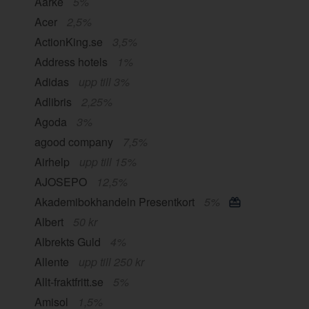
Aarke
5%
Acer
2,5%
ActionKing.se
3,5%
Address hotels
1%
Adidas
upp till 3%
Adlibris
2,25%
Agoda
3%
agood company
7,5%
Airhelp
upp till 15%
AJOSEPO
12,5%
Akademibokhandeln Presentkort
5%
Albert
50 kr
Albrekts Guld
4%
Allente
upp till 250 kr
Allt-fraktfritt.se
5%
Amisol
1,5%