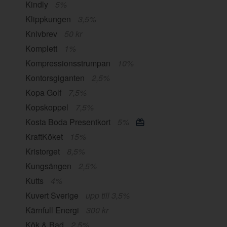
Kindly
5%
Klippkungen
3,5%
Knivbrev
50 kr
Komplett
1%
Kompressionsstrumpan
10%
Kontorsgiganten
2,5%
Kopa Golf
7,5%
Kopskoppel
7,5%
Kosta Boda Presentkort
5%
KraftKöket
15%
Kristorget
8,5%
Kungsängen
2,5%
Kutts
4%
Kuvert Sverige
upp till 3,5%
Kärnfull Energi
300 kr
Kök & Bad
2,5%