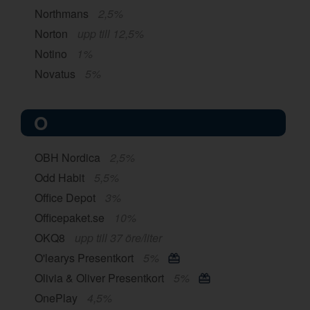
Northmans
2,5%
Norton
upp till 12,5%
Notino
1%
Novatus
5%
O
OBH Nordica
2,5%
Odd Habit
5,5%
Office Depot
3%
Officepaket.se
10%
OKQ8
upp till 37 öre/liter
O'learys Presentkort
5%
Olivia & Oliver Presentkort
5%
OnePlay
4,5%