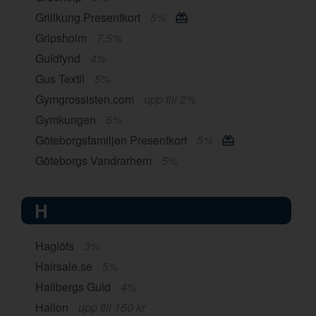
Grillkung Presentkort
5%
Gripsholm
7,5%
Guldfynd
4%
Gus Textil
5%
Gymgrossisten.com
upp till 2%
Gymkungen
5%
Göteborgsfamiljen Presentkort
5%
Göteborgs Vandrarhem
5%
H
Haglöfs
3%
Hairsale.se
5%
Hallbergs Guld
4%
Hallon
upp till 150 kr