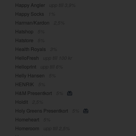
Happy Angler
upp till 3,9%
Happy Socks
1%
Harman/Kardon
2,5%
Hatshop
5%
Hatstore
5%
Health Royals
3%
HelloFresh
upp till 100 kr
Helloprint
upp till 6%
Helly Hansen
5%
HENRIK
5%
H&M Presentkort
5%
Holdit
2,5%
Holy Greens Presentkort
5%
Homeheart
5%
Homeroom
upp till 2,5%