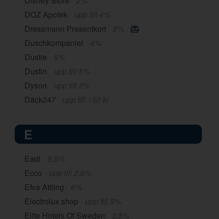
Disney Store
2%
DOZ Apotek
upp till 4%
Dressmann Presentkort
5%
Duschkompaniet
4%
Dustie
5%
Dustin
upp till 5%
Dyson
upp till 2%
Däck247
upp till 150 kr
E
Eadl
6,5%
Ecco
upp till 2,5%
Efva Attling
6%
Electrolux shop
upp till 5%
Elite Hotels Of Sweden
3,5%