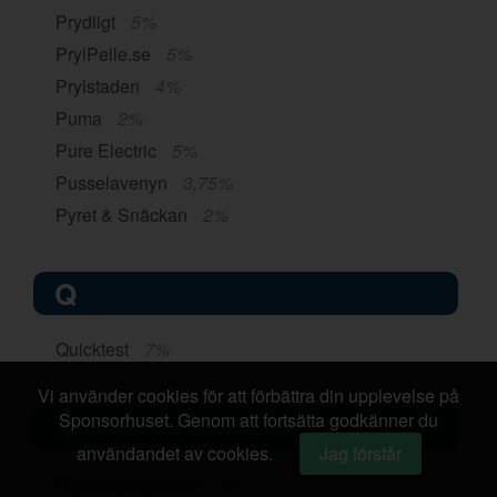
Prydligt
5%
PrylPelle.se
5%
Prylstaden
4%
Puma
2%
Pure Electric
5%
Pusselavenyn
3,75%
Pyret & Snäckan
2%
Q
Quicktest
7%
Vi använder cookies för att förbättra din upplevelse på
Sponsorhuset. Genom att fortsätta godkänner du
R
användandet av cookies.
Jag förstår
Racketspecialisten
2%