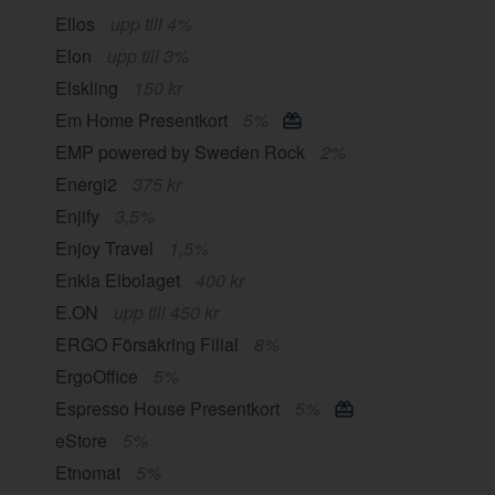
Ellos
upp till 4%
Elon
upp till 3%
Elskling
150 kr
Em Home Presentkort
5%
EMP powered by Sweden Rock
2%
Energi2
375 kr
Enjify
3,5%
Enjoy Travel
1,5%
Enkla Elbolaget
400 kr
E.ON
upp till 450 kr
ERGO Försäkring Filial
8%
ErgoOffice
5%
Espresso House Presentkort
5%
eStore
5%
Etnomat
5%