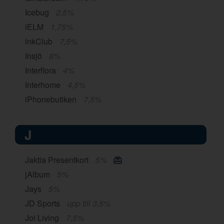
Icebug
2,5%
iELM
1,75%
inkClub
7,5%
Insjö
8%
Interflora
4%
Interhome
4,5%
iPhonebutiken
7,5%
J
Jaktia Presentkort
5%
jAlbum
5%
Jays
5%
JD Sports
upp till 3,5%
Joi Living
7,5%