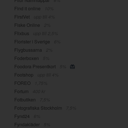
Filur Namnlappar
6%
Find it online
10%
FirstVet
upp till 4%
Fiske Online
2%
Flixbus
upp till 2,5%
Florister i Sverige
6%
Flygbussarna
2%
Foderboxen
5%
Foodora Presentkort
5%
Footshop
upp till 4%
FOREO
1,75%
Fortum
400 kr
Fotbutiken
7,5%
Fotografiska Stockholm
7,5%
Fynd24
6%
Fyndakläder
5%