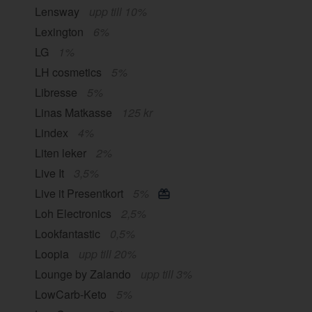
Lensway
upp till 10%
Lexington
6%
LG
1%
LH cosmetics
5%
Libresse
5%
Linas Matkasse
125 kr
Lindex
4%
Liten leker
2%
Live It
3,5%
Live it Presentkort
5%
Loh Electronics
2,5%
Lookfantastic
0,5%
Loopia
upp till 20%
Lounge by Zalando
upp till 3%
LowCarb-Keto
5%