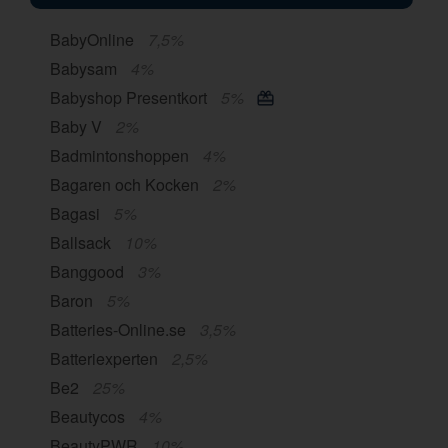
BabyOnline
7,5%
Babysam
4%
Babyshop Presentkort
5%
Baby V
2%
Badmintonshoppen
4%
Bagaren och Kocken
2%
Bagasi
5%
Ballsack
10%
Banggood
3%
Baron
5%
Batteries-Online.se
3,5%
Batteriexperten
2,5%
Be2
25%
Beautycos
4%
BeautyPWR
10%