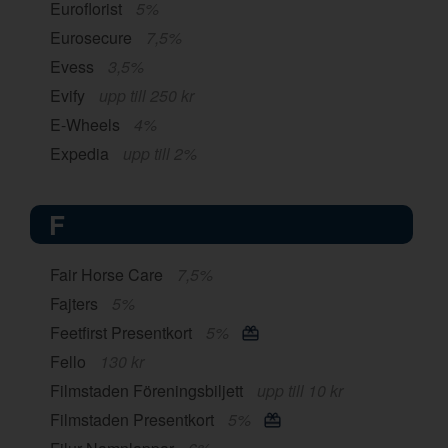
Euroflorist
5%
Eurosecure
7,5%
Evess
3,5%
Evify
upp till 250 kr
E-Wheels
4%
Expedia
upp till 2%
F
Fair Horse Care
7,5%
Fajters
5%
Feetfirst Presentkort
5%
Fello
130 kr
Filmstaden Föreningsbiljett
upp till 10 kr
Filmstaden Presentkort
5%