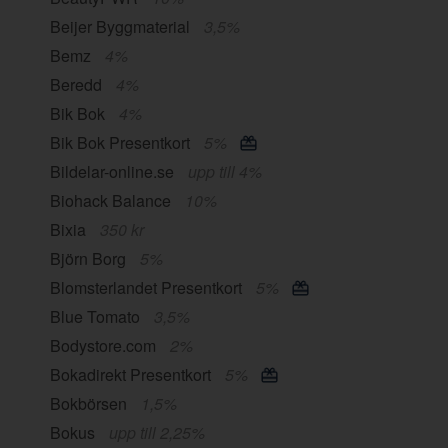
Beijer Byggmaterial
3,5%
Bemz
4%
Beredd
4%
Bik Bok
4%
Bik Bok Presentkort
5%
Bildelar-online.se
upp till 4%
Biohack Balance
10%
Bixia
350 kr
Björn Borg
5%
Blomsterlandet Presentkort
5%
Blue Tomato
3,5%
Bodystore.com
2%
Bokadirekt Presentkort
5%
Bokbörsen
1,5%
Bokus
upp till 2,25%