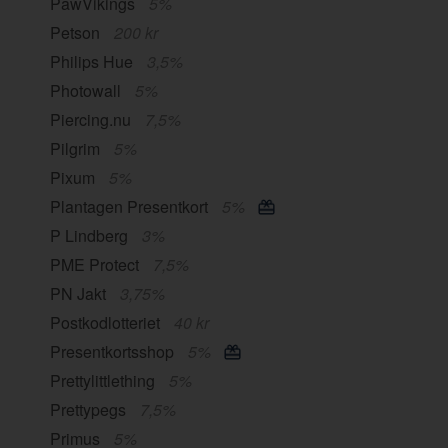
PawVikings
5%
Petson
200 kr
Philips Hue
3,5%
Photowall
5%
Piercing.nu
7,5%
Pilgrim
5%
Pixum
5%
Plantagen Presentkort
5%
P Lindberg
3%
PME Protect
7,5%
PN Jakt
3,75%
Postkodlotteriet
40 kr
Presentkortsshop
5%
Prettylittlething
5%
Prettypegs
7,5%
Primus
5%