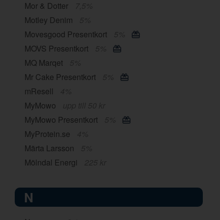
Mor & Dotter
7,5%
Motley Denim
5%
Movesgood Presentkort
5%
MOVS Presentkort
5%
MQ Marqet
5%
Mr Cake Presentkort
5%
mResell
4%
MyMowo
upp till 50 kr
MyMowo Presentkort
5%
MyProtein.se
4%
Märta Larsson
5%
Mölndal Energi
225 kr
N