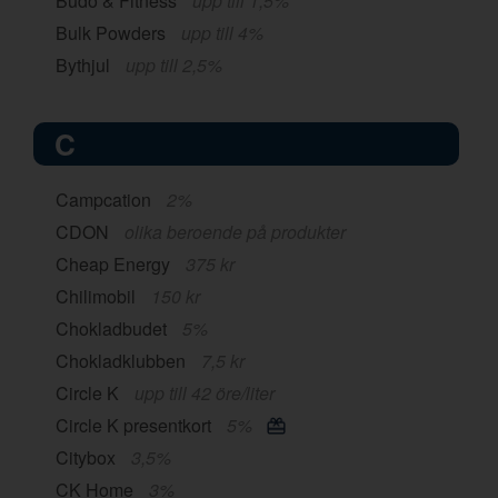
Budo & Fitness
upp till 1,5%
Bulk Powders
upp till 4%
Bythjul
upp till 2,5%
C
Campcation
2%
CDON
olika beroende på produkter
Cheap Energy
375 kr
Chilimobil
150 kr
Chokladbudet
5%
Chokladklubben
7,5 kr
Circle K
upp till 42 öre/liter
Circle K presentkort
5%
Citybox
3,5%
CK Home
3%