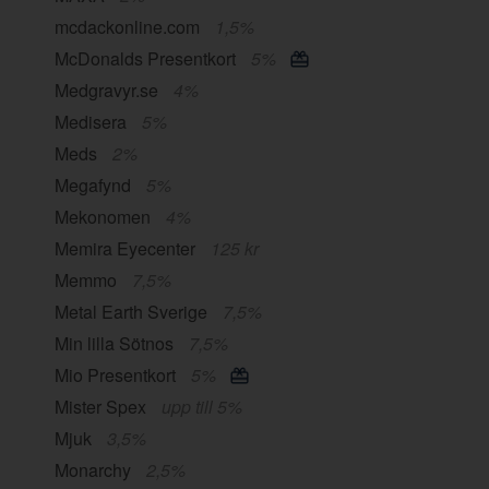
mcdackonline.com
1,5%
McDonalds Presentkort
5%
Medgravyr.se
4%
Medisera
5%
Meds
2%
Megafynd
5%
Mekonomen
4%
Memira Eyecenter
125 kr
Memmo
7,5%
Metal Earth Sverige
7,5%
Min lilla Sötnos
7,5%
Mio Presentkort
5%
Mister Spex
upp till 5%
Mjuk
3,5%
Monarchy
2,5%