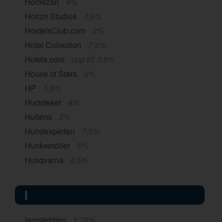
Homezan
4%
Horizn Studios
7,5%
HostelsClub.com
2%
Hotel Collection
7,5%
Hotels.com
upp till 3,5%
House of Stars
8%
HP
1,5%
Hudoteket
4%
Hulténs
3%
Hundexperten
7,5%
Hunkemöller
5%
Husqvarna
2,5%
I
Iamsterdam
1,75%