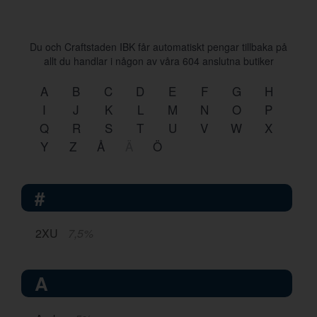
Du och Craftstaden IBK får automatiskt pengar tillbaka på
allt du handlar i någon av våra
604
anslutna butiker
A
B
C
D
E
F
G
H
I
J
K
L
M
N
O
P
Q
R
S
T
U
V
W
X
Y
Z
Å
Ä
Ö
#
2XU
7,5%
A