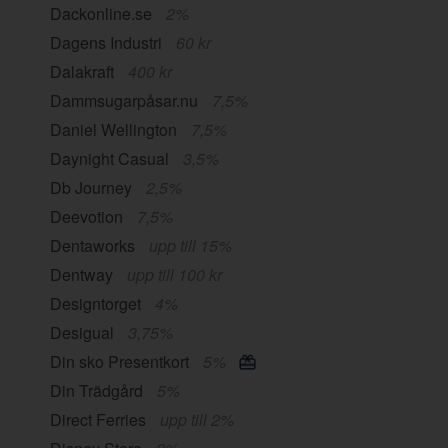
Dackonline.se
2%
Dagens Industri
60 kr
Dalakraft
400 kr
Dammsugarpåsar.nu
7,5%
Daniel Wellington
7,5%
Daynight Casual
3,5%
Db Journey
2,5%
Deevotion
7,5%
Dentaworks
upp till 15%
Dentway
upp till 100 kr
Designtorget
4%
Desigual
3,75%
Din sko Presentkort
5%
Din Trädgård
5%
Direct Ferries
upp till 2%