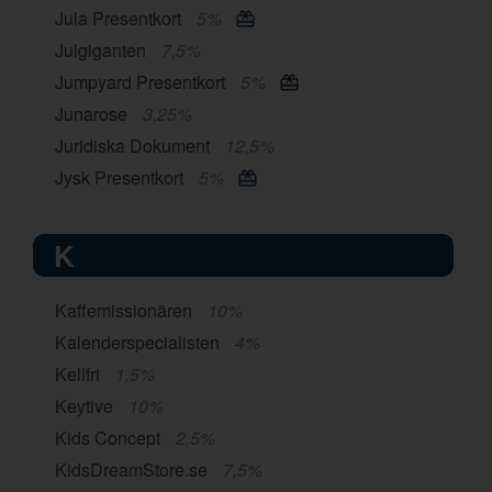
Jula Presentkort
5%
Julgiganten
7,5%
Jumpyard Presentkort
5%
Junarose
3,25%
Juridiska Dokument
12,5%
Jysk Presentkort
5%
K
Kaffemissionären
10%
Kalenderspecialisten
4%
Kellfri
1,5%
Keytive
10%
Kids Concept
2,5%
KidsDreamStore.se
7,5%