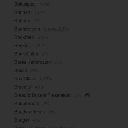
Bokusplay
10 kr
Bonden
1,5%
Bonprix
2%
Boohoo.com
upp till 2,5%
Bookhero
2,5%
Bookie
115 kr
Book Outlet
2%
Borås Kafferosteri
5%
Bosch
2%
Box Office
1,75%
Bravofly
40 kr
Bread & Boxers Presentkort
5%
Bubbleroom
2%
Buddypetfoods
6%
Budget
4%