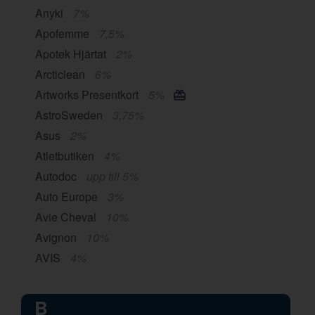
Anyki
7%
Apofemme
7,5%
Apotek Hjärtat
2%
Arcticlean
6%
Artworks Presentkort
5%
AstroSweden
3,75%
Asus
2%
Atletbutiken
4%
Autodoc
upp till 5%
Auto Europe
3%
Avie Cheval
10%
Avignon
10%
AVIS
4%
B