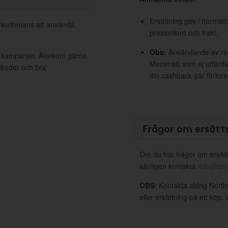
Ersättning ges i normalf
l Northmans att använda,
presentkort och frakt.
Obs:
Användande av raba
a kampanjer. Återkom gärna
Mecenat) som ej utfärdat
ttkoder och bra
din cashback går förlora
Frågor om ersätt
Om du har frågor om ersätt
vänligen kontakta
info@spo
OBS
: Kontakta aldrig Nort
eller ersättning på ett köp