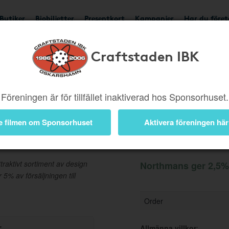
Butiker
Biobiljetter
Presentkort
Kampanjer
Har du före
Craftstaden IBK
Ger 2,5%
Besök buti
Föreningen är för tillfället inaktiverad hos Sponsorhuset.
e filmen om Sponsorhuset
Aktivera föreningen här
Information
traktivt sortiment av design
Northmans ger 2,5% 
5% av försäljningen till
Order
r
Allmänna villkor
: