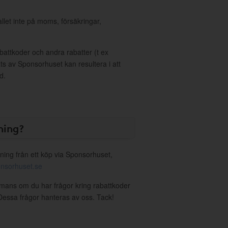
allet inte på moms, försäkringar,
ttkoder och andra rabatter (t ex
s av Sponsorhuset kan resultera i att
d.
ning?
ning från ett köp via Sponsorhuset,
nsorhuset.se
hmans om du har frågor kring rabattkoder
. Dessa frågor hanteras av oss. Tack!