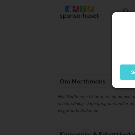
S
Om Northmans
Hos Northmans hittar du ett starkt och at
och inredning. Varje gång du handlar går 
välgörande ändamål!
Kampanjer & Rabattkode