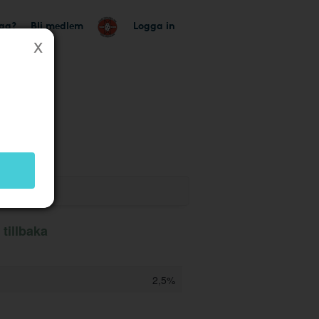
tag?
Bli medlem
Logga in
k
tillbaka
2,5%