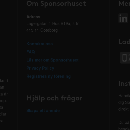
Om Sponsorhuset
Mer
Adress
:
Lagergatan 1 Hus B19a, 4 tr
415 11 Göteborg
Lad
Kontakta oss
FAQ
Läs mer om Sponsorhuset
Privacy Policy
Registrera ny förening
kor i
Ins
att
ta är
Hjälp och frågor
Handla
hop.
dig Sp
ta
direkt
Skapa ett ärende
dlar
ra!
Du på
besöke