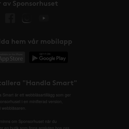
 av Sponsorhuset
da hem vår mobilapp
tallera "Handla Smart"
 Smart är ett webbläsartillägg som ger
onsorhuset i en minifierad version,
 i webbläsaren.
minns om Sponsorhuset när du
r en butik som finns ansluten hos oss.