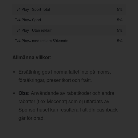
Tv4 Play+ Sport Total
5%
Tv4 Play+ Sport
5%
Tv4 Play+ Utan reklam
5%
Tv4 Play+ med reklam 59kr/mån
5%
Allmänna villkor
:
Ersättning ges i normalfallet inte på moms,
försäkringar, presentkort och frakt.
Obs:
Användande av rabattkoder och andra
rabatter (t ex Mecenat) som ej utfärdats av
Sponsorhuset kan resultera i att din cashback
går förlorad.