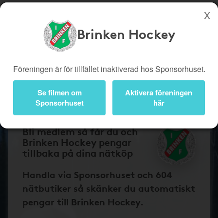
Brinken Hockey
Köp genom denna sida stöttar Brinken Hockey
Butiker
Biobiljetter
Föreningen är för tillfället inaktiverad hos Sponsorhuset.
Presentkort
Kampanjer
Se filmen om
Aktivera föreningen
Bli medlem
Logga in
Sponsorhuset
här
Bli medlem så får du och
Brinken Hockey pengar
tillbaka på dina nätköp
Handla via Sponsorhuset och 604
nätbutiker så skänker du automatiskt
pengar till Brinken Hockey.