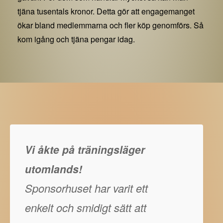
tjäna tusentals kronor. Detta gör att engagemanget
ökar bland medlemmarna och fler köp genomförs. Så
kom igång och tjäna pengar idag.
Vi åkte på träningsläger
utomlands!
Sponsorhuset har varit ett
enkelt och smidigt sätt att