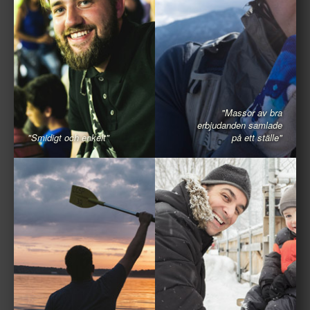
"Massor av bra
erbjudanden samlade
"Smidigt och enkelt"
på ett ställe"