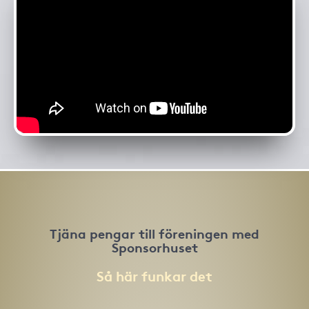
Tjäna pengar till föreningen med
Sponsorhuset
Så här funkar det