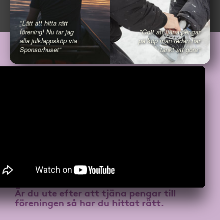
"Lätt att hitta rätt
förening! Nu tar jag
"Gott att tjäna pengar
alla julklappsköp via
på köp man redan har
Sponsorhuset"
tänkt att göra"
Är du ute efter att
tjäna pengar till
föreningen
så har du hittat rätt.