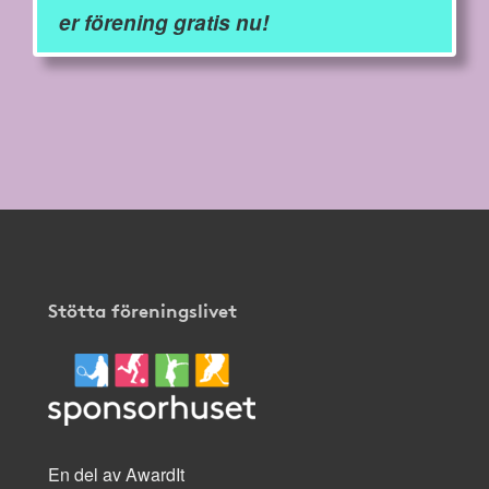
er förening gratis nu!
Stötta föreningslivet
En del av AwardIt