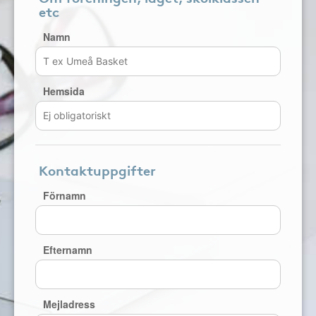
etc
Namn
Hemsida
Kontaktuppgifter
Förnamn
Efternamn
Mejladress