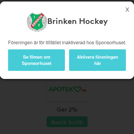
Brinken Hockey
Köp genom denna sida stöttar Brinken Hockey
Butiker
Biobiljetter
Föreningen är för tillfället inaktiverad hos Sponsorhuset.
Presentkort
Kampanjer
Se filmen om
Aktivera föreningen
Bli medlem
Logga in
Sponsorhuset
här
Ger 2%
Besök butik