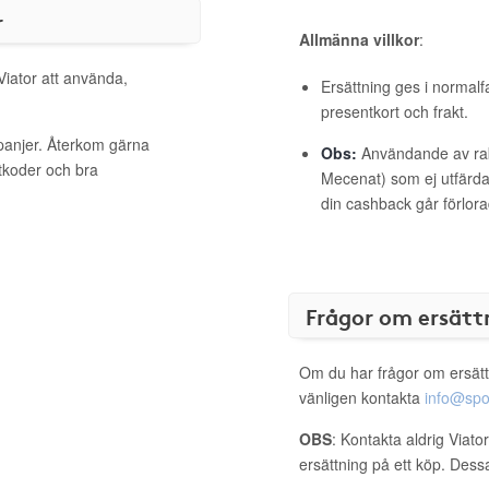
r
Allmänna villkor
:
Viator att använda,
Ersättning ges i normalf
presentkort och frakt.
mpanjer. Återkom gärna
Obs:
Användande av raba
ttkoder och bra
Mecenat) som ej utfärdat
din cashback går förlora
Frågor om ersätt
Om du har frågor om ersätt
vänligen kontakta
info@spo
OBS
: Kontakta aldrig Viato
ersättning på ett köp. Dess