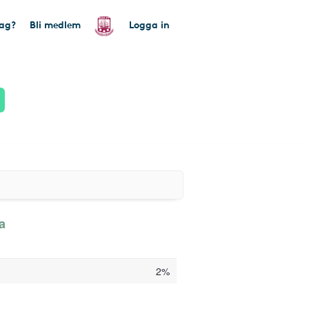
tag?
Bli medlem
Logga in
a
2%