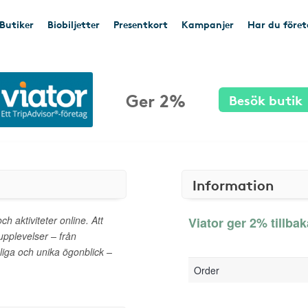
Butiker
Biobiljetter
Presentkort
Kampanjer
Har du före
Ger 2%
Besök butik
Information
h aktiviteter online. Att
Viator ger 2% tillbak
pplevelser – från
ömliga och unika ögonblick –
Order