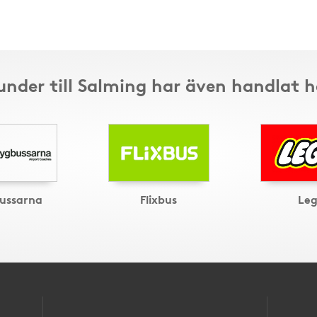
under till Salming har även handlat h
bussarna
Flixbus
Le