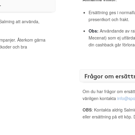
r
Ersättning ges i normalf
presentkort och frakt.
 Salming att använda,
Obs:
Användande av raba
Mecenat) som ej utfärdat
kampanjer. Återkom gärna
din cashback går förlora
ttkoder och bra
Frågor om ersätt
Om du har frågor om ersätt
vänligen kontakta
info@spo
OBS
: Kontakta aldrig Salm
eller ersättning på ett köp