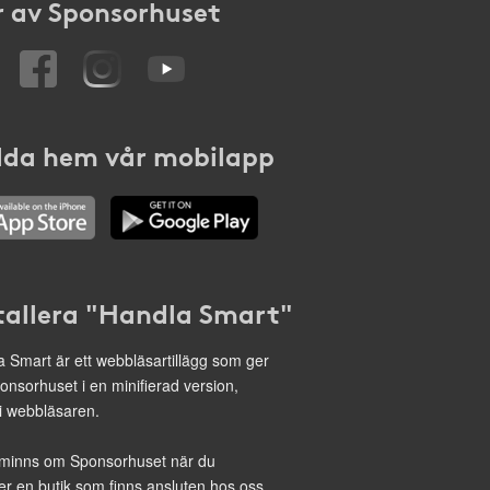
 av Sponsorhuset
da hem vår mobilapp
tallera "Handla Smart"
 Smart är ett webbläsartillägg som ger
onsorhuset i en minifierad version,
 i webbläsaren.
minns om Sponsorhuset när du
r en butik som finns ansluten hos oss.