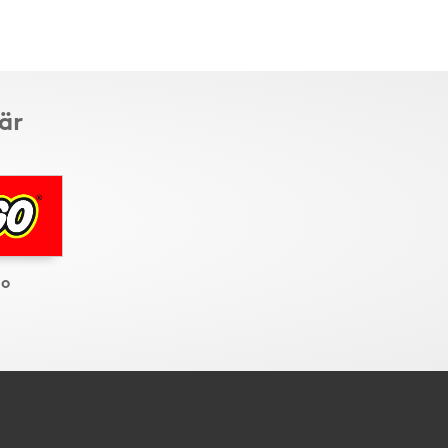
är
go