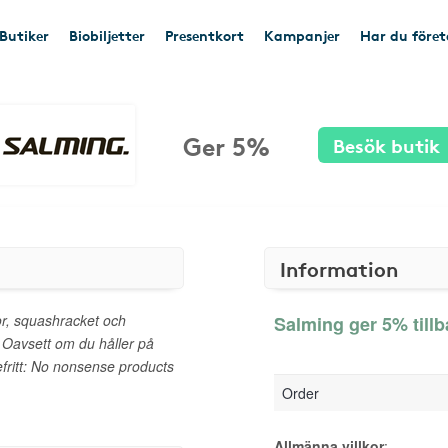
Butiker
Biobiljetter
Presentkort
Kampanjer
Har du före
Ger 5%
Besök butik
Information
or, squashracket och
Salming ger 5% till
. Oavsett om du håller på
defritt: No nonsense products
Order
Allmänna villkor
: