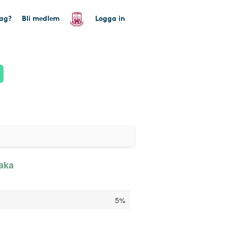
tag?
Bli medlem
Logga in
baka
5%