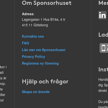
Om Sponsorhuset
Mer
Adress
:
Lagergatan 1 Hus B19a, 4 tr
415 11 Göteborg
Lad
Kontakta oss
FAQ
Läs mer om Sponsorhuset
Privacy Policy
Registrera ny förening
kor i
Ins
att
ta är
Hjälp och frågor
Handla
hop.
dig Sp
ta
direkt
Skapa ett ärende
dlar
ra!
Du på
besöke