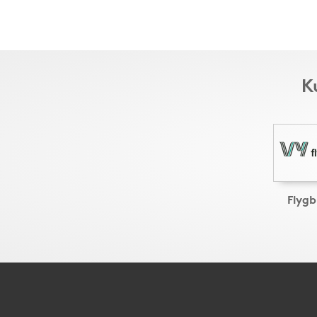
K
Flyg