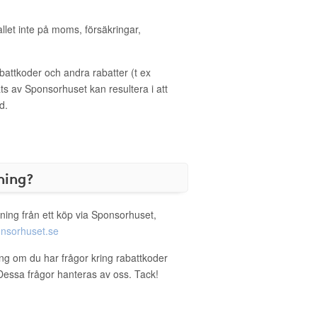
allet inte på moms, försäkringar,
ttkoder och andra rabatter (t ex
s av Sponsorhuset kan resultera i att
d.
ning?
ning från ett köp via Sponsorhuset,
nsorhuset.se
ing om du har frågor kring rabattkoder
. Dessa frågor hanteras av oss. Tack!