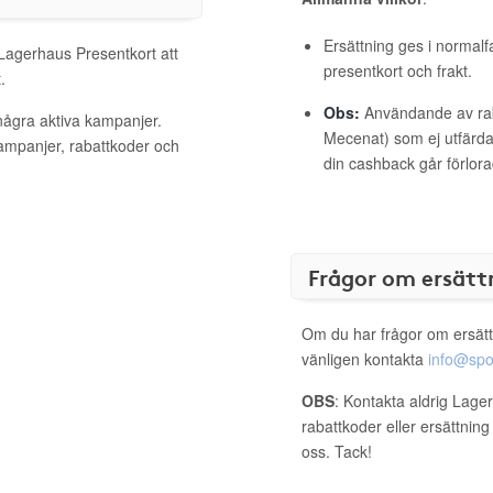
Ersättning ges i normalf
 Lagerhaus Presentkort att
presentkort och frakt.
.
Obs:
Användande av raba
några aktiva kampanjer.
Mecenat) som ej utfärdat
kampanjer, rabattkoder och
din cashback går förlora
Frågor om ersätt
Om du har frågor om ersätt
vänligen kontakta
info@spo
OBS
: Kontakta aldrig Lage
rabattkoder eller ersättnin
oss. Tack!