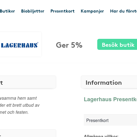
Butiker
Biobiljetter
Presentkort
Kampanjer
Har du före
Ger 5%
Besök butik
t
Information
trivsamma hem samt
Lagerhaus Presentko
der ett brett utbud av
met och festen.
Presentkort
r
Allmänna villkor
: