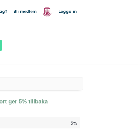
tag?
Bli medlem
Logga in
rt ger 5% tillbaka
5%