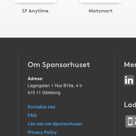
SF Anytime
Matsmart
Om Sponsorhuset
Mer
Adress
:
Lagergatan 1 Hus B19a, 4 tr
415 11 Göteborg
Lad
Kontakta oss
FAQ
Läs mer om Sponsorhuset
Privacy Policy