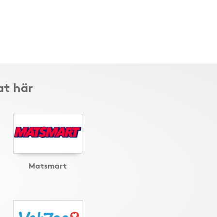
at här
Matsmart