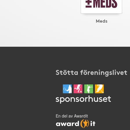
Meds
Stötta föreningslivet
En del av AwardIt