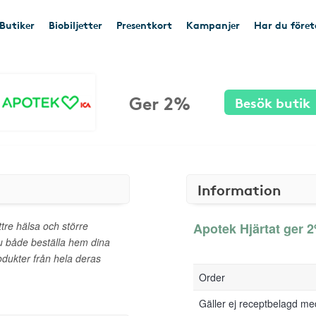
Butiker
Biobiljetter
Presentkort
Kampanjer
Har du före
Ger 2%
Besök butik
Information
ttre hälsa och större
Apotek Hjärtat ger 2
u både beställa hem dina
dukter från hela deras
Order
Gäller ej receptbelagd me