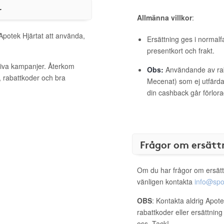
r
Allmänna villkor
:
 Apotek Hjärtat att använda,
Ersättning ges i normalf
presentkort och frakt.
ktiva kampanjer. Återkom
Obs:
Användande av raba
, rabattkoder och bra
Mecenat) som ej utfärdat
din cashback går förlora
Frågor om ersätt
Om du har frågor om ersätt
vänligen kontakta
info@spo
OBS
: Kontakta aldrig Apote
rabattkoder eller ersättnin
oss. Tack!