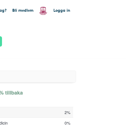
tag?
Bli medlem
Logga in
% tillbaka
2%
dicin
0%