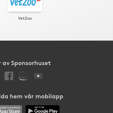
VetZoo
 av Sponsorhuset
da hem vår mobilapp