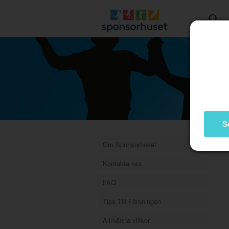
S
Om Sponsorhuset
Kontakta oss
FAQ
Tips Till Föreningen
Allmänna villkor