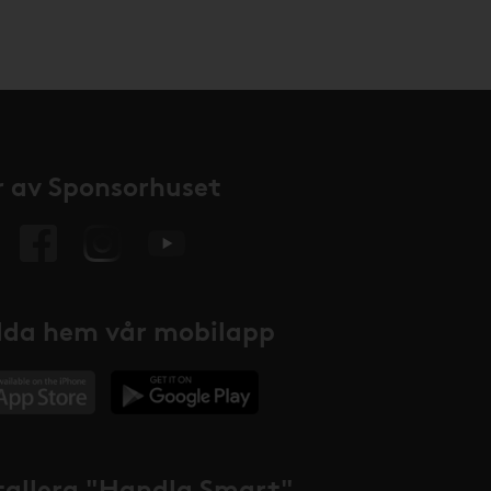
 av Sponsorhuset
da hem vår mobilapp
tallera "Handla Smart"