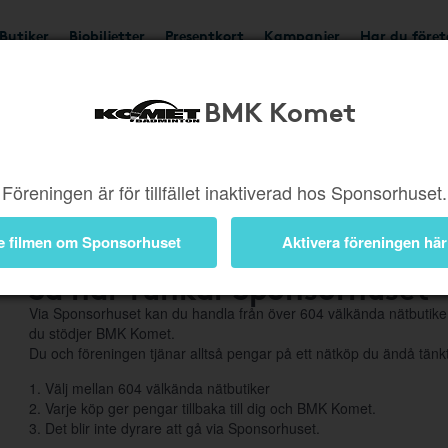
Butiker
Biobiljetter
Presentkort
Kampanjer
Har du före
BMK Komet
Om Sponsorhuset
Föreningen är för tillfället inaktiverad hos Sponsorhuset.
e filmen om Sponsorhuset
Aktivera föreningen här
Så här funkar Sponsorhuset
Via Sponsorhuset kan du handla från över 604 välkända nätbutiker
du stödjer BMK Komet.
Du och föreningen tjänar alltså pengar på ett nätköp du ändå tänkt
1. Välj mellan 604 välkända nätbutiker
2. Varje köp ger pengar tillbaka till dig och BMK Komet.
3. Det blir inte dyrare att gå via Sponsorhuset.