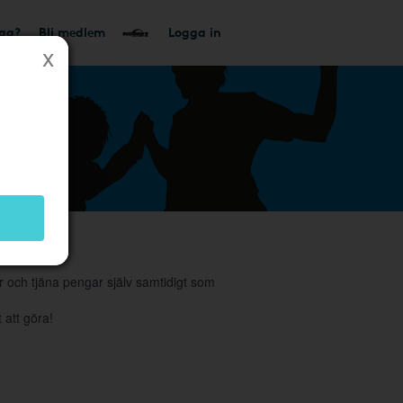
tag?
Bli medlem
Logga in
 och tjäna pengar själv samtidigt som
 att göra!