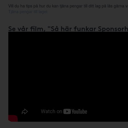
Vill du ha tips på hur du kan tjäna pengar till ditt lag på läs gärna vå
Tjäna pengar till laget
Se vår film, "Så här funkar Sponsor