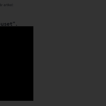
r artikel:
huset".