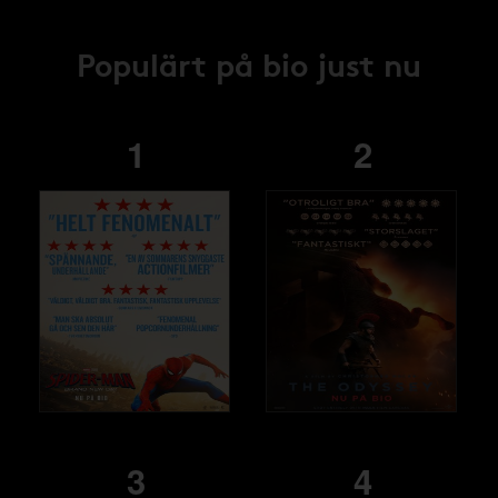
Populärt på bio just nu
1
2
3
4