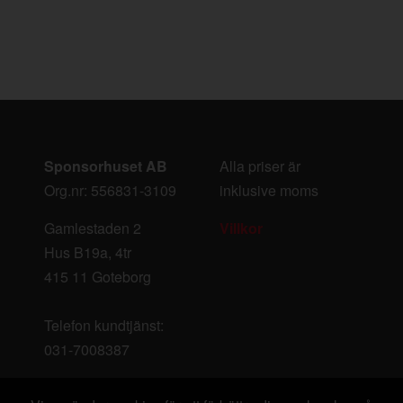
Sponsorhuset AB
Alla priser är
Org.nr: 556831-3109
inklusive moms
Gamlestaden 2
Villkor
Hus B19a, 4tr
415 11 Goteborg
Telefon kundtjänst:
031-7008387