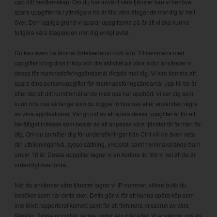
upp ditt medlemskap. Om du har använt våra tjänster kan vi behöva
spara uppgifterna i ytterligare tre år tills våra åtagande mot dig är helt
över. Den lagliga grund vi sparar uppgifterna på är att vi ska kunna
fullgöra våra åtaganden mot dig enligt avtal.
Du kan även ha lämnat födelsedatum och kön. Tillsammans med
uppgifter kring dina inköp och din aktivitet på våra sidor använder vi
dessa för marknadsföringsändamål riktade mot dig. Vi kan komma att
spara dina personuppgifter för marknadsföringsändamål upp till tre år
efter det att ditt kundförhållande med oss har upphört. Vi ser dig som
kund hos oss så länge som du loggar in hos oss eller använder några
av våra applikationer. Vår grund av att spara dessa uppgifter är för ett
berättigat intresse som består av att anpassa våra tjänster till förmån för
dig. Om du anmäler dig för undersökningar från Cint vill de även veta
din utbildningsnivå, sysselsättning, yrkesroll samt hemmavarande barn
under 18 år. Dessa uppgifter lagrar vi en kortare tid tills vi vet att de är
ordentligt överförda.
När du använder våra tjänster lagrar vi IP-nummer, vilken butik du
besöker samt när detta sker. Detta gör vi för att kunna spåra köp som
inte blivit rapporterat korrekt samt för att förhindra missbruk av våra
tjänster. Dessa uppgifter lagras under sex månader. Vi använder oss av