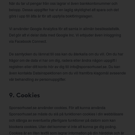
När du tar ut pengar från oss lagrar vi även bankkontonummer och
belopp. Dessa uppgifter har vi en laglig skyldighet att spara och det
görs i upp till åtta år för att uppfylla bokföringslagen.
Vi använder Google Analytics för att samla in allmän besöksstatistik.
Det gör att vi delar data med Google Inc. Vi erbjuder även inloggning
via Facebook Connect.
De samtycken du lämnat till oss kan du återkalla om du vill. Om du har
frågor om de data vi har om dig, radera eller ändra någon uppgift i
registren eller ditt konto hör av dig till info@sponsorhuset.se. Du kan
även kontakta Datainspektionen om du vill framföra klagomål avseende
vår behandling av personuppgifter.
9. Cookies
Sponsorhuset.se använder cookies. För att kunna använda
Sponsorhuset.se måste du slå på funktionen cookies i din webbläsare
och stänga av eventuella ytterligare funktioner på datorn som kan
blockera cookies. Utan det kommer vi inte att kunna ge dig poäng.
Cookies är en liten textfil som lagrar information på din hårddisk och är