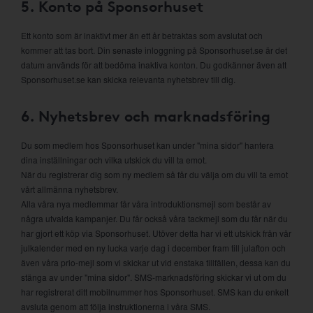
5. Konto på Sponsorhuset
Ett konto som är inaktivt mer än ett år betraktas som avslutat och
kommer att tas bort. Din senaste inloggning på Sponsorhuset.se är det
datum används för att bedöma inaktiva konton. Du godkänner även att
Sponsorhuset.se kan skicka relevanta nyhetsbrev till dig.
6. Nyhetsbrev och marknadsföring
Du som medlem hos Sponsorhuset kan under "mina sidor" hantera
dina inställningar och vilka utskick du vill ta emot.
När du registrerar dig som ny medlem så får du välja om du vill ta emot
vårt allmänna nyhetsbrev.
Alla våra nya medlemmar får våra introduktionsmejl som består av
några utvalda kampanjer. Du får också våra tackmejl som du får när du
har gjort ett köp via Sponsorhuset. Utöver detta har vi ett utskick från vår
julkalender med en ny lucka varje dag i december fram till julafton och
även våra prio-mejl som vi skickar ut vid enstaka tillfällen, dessa kan du
stänga av under "mina sidor". SMS-marknadsföring skickar vi ut om du
har registrerat ditt mobilnummer hos Sponsorhuset. SMS kan du enkelt
avsluta genom att följa instruktionerna i våra SMS.