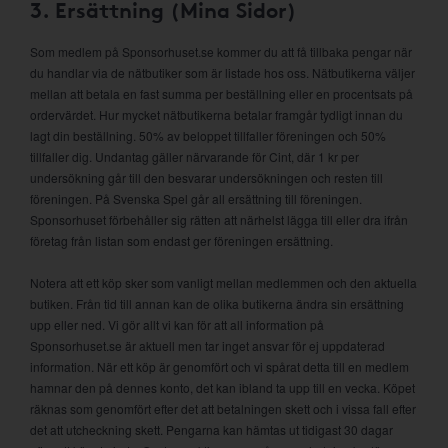
3. Ersättning (Mina Sidor)
Som medlem på Sponsorhuset.se kommer du att få tillbaka pengar när
du handlar via de nätbutiker som är listade hos oss. Nätbutikerna väljer
mellan att betala en fast summa per beställning eller en procentsats på
ordervärdet. Hur mycket nätbutikerna betalar framgår tydligt innan du
lagt din beställning. 50% av beloppet tillfaller föreningen och 50%
tillfaller dig. Undantag gäller närvarande för Cint, där 1 kr per
undersökning går till den besvarar undersökningen och resten till
föreningen. På Svenska Spel går all ersättning till föreningen.
Sponsorhuset förbehåller sig rätten att närhelst lägga till eller dra ifrån
företag från listan som endast ger föreningen ersättning.
Notera att ett köp sker som vanligt mellan medlemmen och den aktuella
butiken. Från tid till annan kan de olika butikerna ändra sin ersättning
upp eller ned. Vi gör allt vi kan för att all information på
Sponsorhuset.se är aktuell men tar inget ansvar för ej uppdaterad
information. När ett köp är genomfört och vi spårat detta till en medlem
hamnar den på dennes konto, det kan ibland ta upp till en vecka. Köpet
räknas som genomfört efter det att betalningen skett och i vissa fall efter
det att utcheckning skett. Pengarna kan hämtas ut tidigast 30 dagar