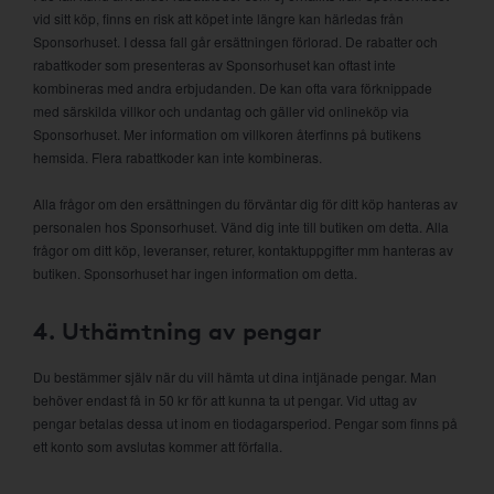
vid sitt köp, finns en risk att köpet inte längre kan härledas från
Sponsorhuset. I dessa fall går ersättningen förlorad. De rabatter och
rabattkoder som presenteras av Sponsorhuset kan oftast inte
kombineras med andra erbjudanden. De kan ofta vara förknippade
med särskilda villkor och undantag och gäller vid onlineköp via
Sponsorhuset. Mer information om villkoren återfinns på butikens
hemsida. Flera rabattkoder kan inte kombineras.
Alla frågor om den ersättningen du förväntar dig för ditt köp hanteras av
personalen hos Sponsorhuset. Vänd dig inte till butiken om detta. Alla
frågor om ditt köp, leveranser, returer, kontaktuppgifter mm hanteras av
butiken. Sponsorhuset har ingen information om detta.
4. Uthämtning av pengar
Du bestämmer själv när du vill hämta ut dina intjänade pengar. Man
behöver endast få in 50 kr för att kunna ta ut pengar. Vid uttag av
pengar betalas dessa ut inom en tiodagarsperiod. Pengar som finns på
ett konto som avslutas kommer att förfalla.