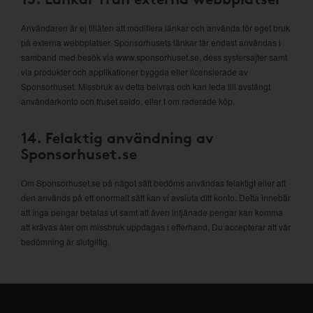
Användaren är ej tillåten att modifiera länkar och använda för eget bruk
på externa webbplatser. Sponsorhusets länkar får endast användas i
samband med besök via www.sponsorhuset.se, dess systersajter samt
via produkter och applikationer byggda eller licensierade av
Sponsorhuset. Missbruk av detta beivras och kan leda till avstängt
användarkonto och fruset saldo, eller t om raderade köp.
14. Felaktig användning av
Sponsorhuset.se
Om Sponsorhuset.se på något sätt bedöms användas felaktigt eller att
den används på ett onormalt sätt kan vi avsluta ditt konto. Detta innebär
att inga pengar betalas ut samt att även intjänade pengar kan komma
att krävas åter om missbruk uppdagas i efterhand. Du accepterar att vår
bedömning är slutgiltig.