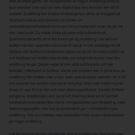
efter att köpet gjorts. Om transaktionen av någon anledning bedöms
som avbruten (t ex retur av vara, köpet hävs mm) kommer den att bli
avvisad. Ersättning kan endast erhållas genom att du är inloggad på
Sponsorhuset.se som medlem och klickar på
produktlänkarna/butikslänkarna som finns markerade innan du gör ett
köp i vald butik. Du måste klicka på varje unik butikslänk på
Sponsorhuset.se för att vi ska kunna ge dig ersättning. I de fall som
butiker inte kan rapportera dina köp till oss är vi inte ansvariga för att
hantera det. Butikerna bestämmer själva om de vill förmedla ersättning
och bedömer om trafiken/köp är äkta och enligt intentionen med den
ersättning de ger. Dessa regler är inte alltid publicerade och kan
beslutas i efterhand av butiken. Vid fel och problem kan vi driva krav på
ersättning från butiken men vi kan även avsluta sådan aktivitet när vi vill
och beslutet från butiken och oss är slutgiltigt. Intjänade ersättning kan
lösas ut i upp till 2 år från och med utdelningsdatumet. Därefter förfaller
pengarna. Ersättningen som kund och förening delar på är normalt
baserat på ordervärdet före moms. Kringprodukter som försäkring, frakt,
faktureringsavgifter eller köp av presentkort ger i normalfallet ingen
ersättning. Köp som betalas med presentkort eller andra värdecheckar
ger ingen ersättning.
I de fall kund använder rabattkoder som ej erhållits från Sponsorhuset