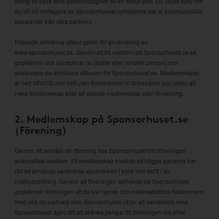
aldrig att sälja dina personuppgifter till en tredje part. Du väljer själv om
du vill bli mottagare av Sponsorhusets nyhetsbrev där vi sammanställer
kampanjer från våra partners.
Följande allmänna villkor gäller för användning av
www.sponsorhuset.se. Genom att bli medlem på Sponsorhuset.se så
godkänner och accepterar du [fysisk eller juridisk person] som
användare de allmänna villkoren för Sponsorhuset.se. Medlemskapet
är helt GRATIS och helt utan förpliktelser! Vi förbehåller oss rätten att
neka medlemskap eller att avsluta medlemskap utan förvarning.
2. Medlemskap på Sponsorhuset.se
(Förening)
Genom att anmäla sin förening hos Sponsorhuset blir föreningen
automatiskt medlem. Ett medlemskap innebär att bägge parterna har
rätt att använda varandras varumärken i tryck och skrift i sin
marknadsföring. Genom att föreningen aktiveras på Sponsorhuset
godkänner föreningen att de kan synas och marknadsföras tillsammans
med alla de partners som Sponsorhuset väljer att samarbeta med.
Sponsorhuset äger rätt att skänka pengar till föreningen via olika