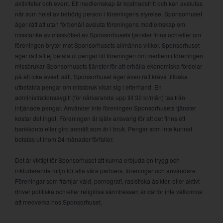
aktiviteter och event. Ett medlemskap är kostnadsfritt och kan avslutas
när som helst av behörig person i föreningens styrelse. Sponsorhuset
äger rätt att utan förbehåll avsluta föreningens medlemskap om
misstanke av misskötsel av Sponsorhusets tjänster finns och/eller om
föreningen bryter mot Sponsorhusets allmänna villkor. Sponsorhuset
äger rätt att ej betala ut pengar till föreningen om medlem i föreningen
missbrukar Sponsorhusets tjänster för att erhålla ekonomiska fördelar
på ett icke avsett sätt. Sponsorhuset äger även rätt kräva tillbaka
utbetalda pengar om missbruk visar sig i efterhand. En
administrationsavgift (för närvarande upp till 32 kr/mån) tas från
intjänade pengar. Använder inte föreningen Sponsorhusets tjänster
kostar det inget. Föreningen är själv ansvarig för att det finns ett
bankkonto eller giro anmält som är i bruk. Pengar som inte kunnat
betalas ut inom 24 månader förfaller.
Det är viktigt för Sponsorhuset att kunna erbjuda en trygg och
inkluderande miljö för alla våra partners, föreningar och användare.
Föreningar som främjar våld, pornografi, rasistiska åsikter, eller aktivt
driver politiska och/eller religiösa särintressen är därför inte välkomna
att medverka hos Sponsorhuset.