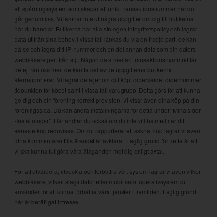
ett spårningssystem som skapar ett unikt transaktionsnummer när du
går genom oss. Vi lämnar inte ut några uppgifter om dig till butikerna
när du handlar. Butikerna har alla sin egen integritetspolicy och lagrar
data utifrån sina behov. I vissa fall länkas du via en tredje part, de kan
då se och lagra ditt IP-nummer och en del annan data som din dators
webbläsare ger ifrån sig. Någon data mer än transaktionsnummret får
de ej från oss men de kan ta del av de uppgifterna butikerna
återrapporterar. Vi lagrar detaljer om ditt köp, ordervärde, ordernummer,
tidpunkten för köpet samt i vissa fall varugrupp. Detta görs för att kunna
ge dig och din förening korrekt provision. Vi visar även dina köp på din
föreningssida. Du kan ändra inställningarna för detta under ”Mina sidor
-Inställningar”. Här ändrar du också om du inte vill ha mejl där ditt
senaste köp redovisas. Om du rapporterar ett saknat köp lagrar vi även
dina kommentarer tills ärendet är avklarat. Laglig grund för detta är att
vi ska kunna fullgöra våra åtaganden mot dig enligt avtal.
För att utvärdera, utveckla och förbättra vårt system lagrar vi även vilken
webbläsare, vilken slags dator eller mobil samt operativsystem du
använder för att kunna förbättra våra tjänster i framtiden. Laglig grund
här är berättigat intresse.