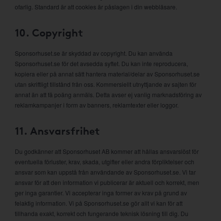
ofarlig. Standard är att cookies är påslagen i din webbläsare.
10. Copyright
Sponsorhuset.se är skyddad av copyright. Du kan använda
Sponsorhuset.se för det avsedda syftet. Du kan inte reproducera,
kopiera eller på annat sätt hantera material/delar av Sponsorhuset.se
utan skriftligt tillstånd från oss. Kommersiellt utnyttjande av sajten för
annat än att få poäng anmäls. Detta avser ej vanlig marknadsföring av
reklamkampanjer i form av banners, reklamtexter eller loggor.
11. Ansvarsfrihet
Du godkänner att Sponsorhuset AB kommer att hållas ansvarslöst för
eventuella förluster, krav, skada, utgifter eller andra förpliktelser och
ansvar som kan uppstå från användande av Sponsorhuset.se. Vi tar
ansvar för att den information vi publicerar är aktuell och korrekt, men
ger inga garantier. Vi accepterar inga former av krav på grund av
felaktig information. Vi på Sponsorhuset.se gör allt vi kan för att
tillhanda exakt, korrekt och fungerande teknisk lösning till dig. Du