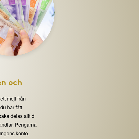
en och
 ett mejl från
 har fått
lbaka delas alltid
handlar. Pengarna
eningens konto.