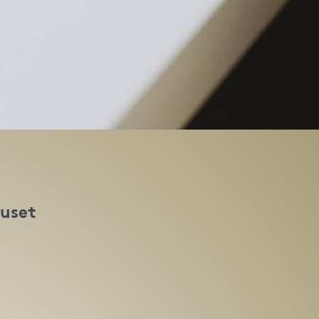
huset
t