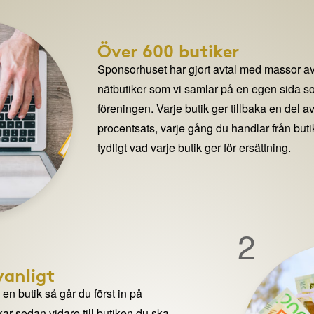
Över 600 butiker
Sponsorhuset har gjort avtal med massor av
nätbutiker som vi samlar på en egen sida so
föreningen. Varje butik ger tillbaka en del av
procentsats, varje gång du handlar från but
tydligt vad varje butik ger för ersättning.
2
anligt
n butik så går du först in på
ar sedan vidare till butiken du ska