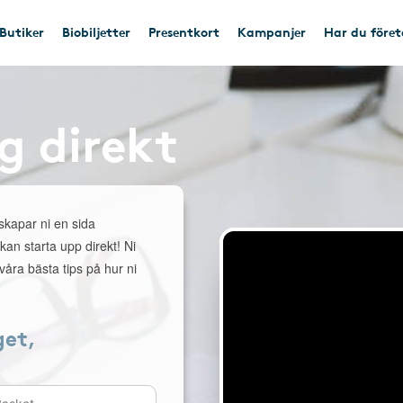
Butiker
Biobiljetter
Presentkort
Kampanjer
Har du före
g direkt
 skapar ni en sida
 kan starta upp direkt! Ni
åra bästa tips på hur ni
get,