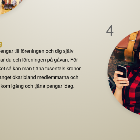
4
g
pengar till föreningen och dig själv
delar du och föreningen på gåvan. För
t så kan man tjäna tusentals kronor.
manget ökar bland medlemmarna och
 kom igång och tjäna pengar idag.