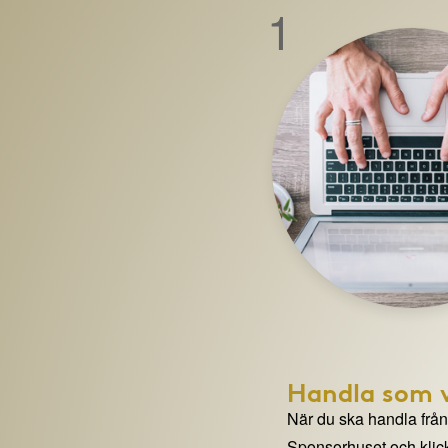
1
Handla som v
När du ska handla från e
Sponsorhuset och klick