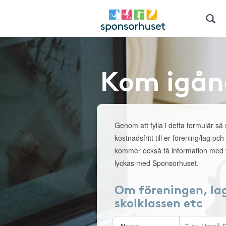
Kom igån
Genom att fylla i detta formulär så
kostnadsfritt till er förening/lag och
kommer också få information med v
lyckas med Sponsorhuset.
Om föreningen, la
skolklassen etc