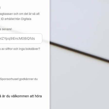
n
Lagkassan och om det är så att
 ID erhållet från Digitala
a senare!
a av siffror och inga bokstäver?
å Sponsorhuset godkänner du
å är du välkommen att höra