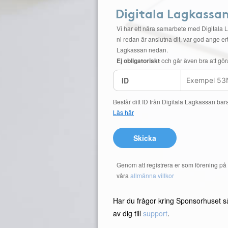
Digitala Lagkassa
Vi har ett nära samarbete med Digitala 
ni redan är anslutna dit, var god ange ert
Lagkassan nedan.
Ej obligatoriskt
och går även bra att gör
ID
Består ditt ID från Digitala Lagkassan bar
Läs här
Skicka
Genom att registrera er som förening p
våra
allmänna villkor
Har du frågor kring Sponsorhuset s
av dig till
support
.