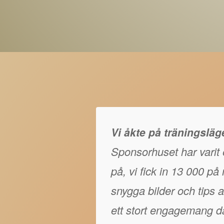
Vi åkte på träningslä
Sponsorhuset har varit e
på, vi fick in 13 000 p
snygga bilder och tips at
ett stort engagemang då