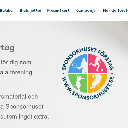
Butiker
Biobiljetter
Presentkort
Kampanjer
Har du före
etag
e för dig som
kala förening.
orsmaterial och
 via Sponsorhuset
sutom inget extra.