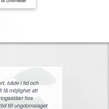
till Drivmedel
rt, både i tid och
 få möjlighet att
eringssidan hos
töd till ungdomslaget