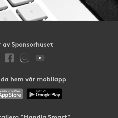
 av Sponsorhuset
da hem vår mobilapp
tallera "Handla Smart"