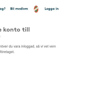
tag?
Bli medlem
Logga in
 konto till
o
höver du vara inloggad, så vi vet vem
 företaget.