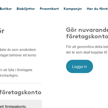
Butiker
Biobiljetter
Presentkort
Kampanjer
Har du före
ör
Gör nuvarande
företagskont
För att genomföra detta be
 måste du som användare
det är som skall kopplas till
retaget behöver ett konto
Logga in
att fylla i företagets
ro/bankgiro.
 företagskonto
 ett företagskonto.