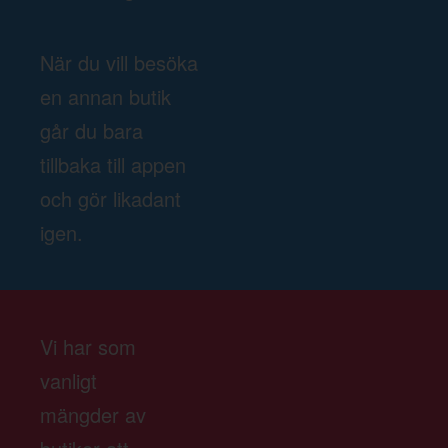
När du vill besöka
en annan butik
går du bara
tillbaka till appen
och gör likadant
igen.
Vi har som
vanligt
mängder av