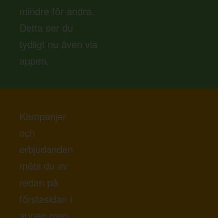
mindre för andra.
Detta ser du
tydligt nu även via
appen.
Kampanjer
och
erbjudanden
möts du av
redan på
förstasidan i
appen men