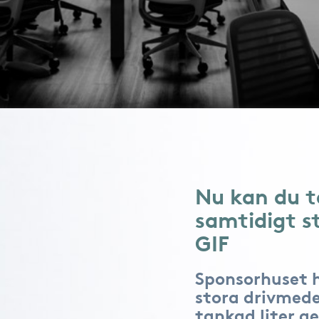
Nu kan du t
samtidigt s
GIF
Sponsorhuset 
stora drivmede
tankad liter ge