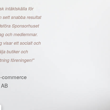
sk intäktskälla för
n sett snabba resultat
adsföra Sponsorhuset
retag och medlemmar.
g visar ett socialt och
ja butiker och
tning föreningen!"
E-commerce
 AB