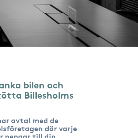
anka bilen och
tötta Billesholms
har avtal med de
lsföretagen där varje
r pengar till din