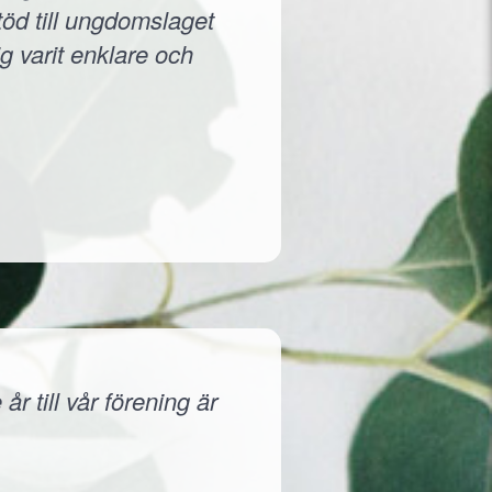
töd till ungdomslaget
g varit enklare och
r till vår förening är