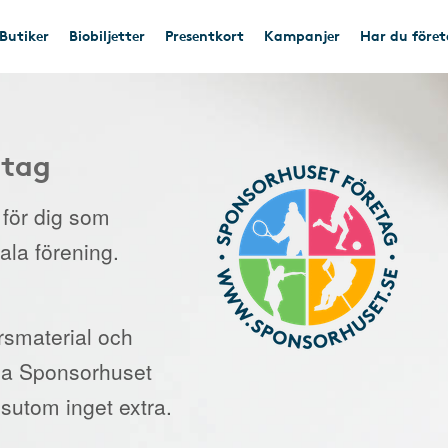
Butiker
Biobiljetter
Presentkort
Kampanjer
Har du före
etag
e för dig som
kala förening.
orsmaterial och
 via Sponsorhuset
sutom inget extra.