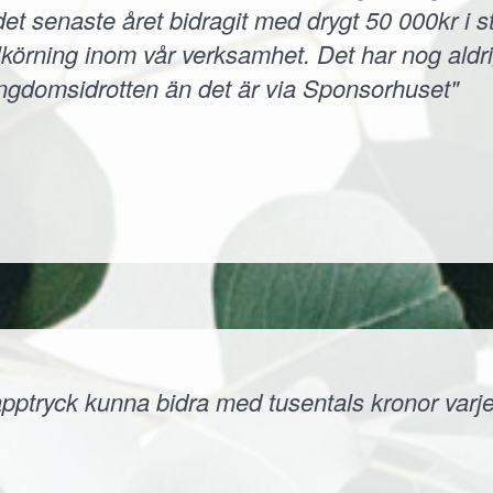
et senaste året bidragit med drygt 50 000kr i s
körning inom vår verksamhet. Det har nog aldri
ungdomsidrotten än det är via Sponsorhuset"
ptryck kunna bidra med tusentals kronor varje å