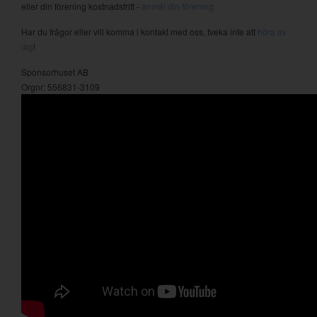
eller din förening kostnadsfritt -
anmäl din förening
Har du frågor eller vill komma i kontakt med oss, tveka inte att
höra av
dig
!
Sponsorhuset AB
Orgnr: 556831-3109