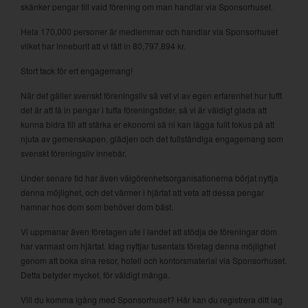
skänker pengar till vald förening om man handlar via Sponsorhuset.
Hela 170,000 personer är medlemmar och handlar via Sponsorhuset
vilket har inneburit att vi fått in 80,797,894 kr.
Stort tack för ert engagemang!
När det gäller svenskt föreningsliv så vet vi av egen erfarenhet hur tufft
det är att få in pengar i tuffa föreningstider, så vi är väldigt glada att
kunna bidra till att stärka er ekonomi så ni kan lägga fullt fokus på att
njuta av gemenskapen, glädjen och det fullständiga engagemang som
svenskt föreningsliv innebär.
Under senare tid har även välgörenhetsorganisationerna börjat nyttja
denna möjlighet, och det värmer i hjärtat att veta att dessa pengar
hamnar hos dom som behöver dom bäst.
Vi uppmanar även företagen ute i landet att stödja de föreningar dom
har varmast om hjärtat. Idag nyttjar tusentals företag denna möjlighet
genom att boka sina resor, hotell och kontorsmaterial via Sponsorhuset.
Detta betyder mycket, för väldigt många.
Vill du komma igång med Sponsorhuset? Här kan du registrera ditt lag