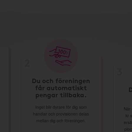
2
3
Du och föreningen
får automatiskt
D
pengar tillbaka.
Inget blir dyrare för dig som
När 
handlar och provisionen delas
kr 
mellan dig och föreningen.
ersä
ploc