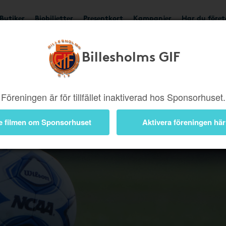
Butiker
Biobiljetter
Presentkort
Kampanjer
Har du före
Billesholms GIF
Bli medlem
pengar til
Föreningen är för tillfället inaktiverad hos Sponsorhuset.
nätköp frå
nätbutiker
e filmen om Sponsorhuset
Aktivera föreningen här