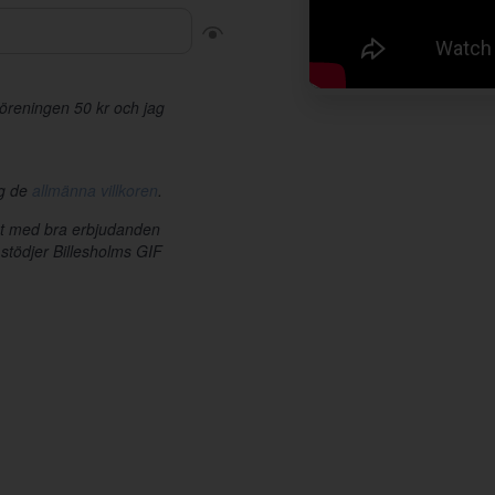
r föreningen 50 kr och jag
ag de
allmänna villkoren
.
et med bra erbjudanden
 stödjer Billesholms GIF