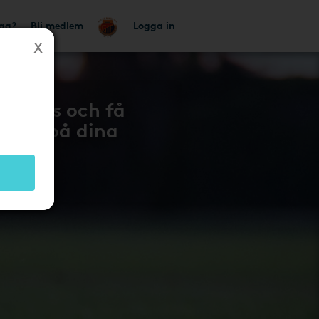
tag?
Bli medlem
Logga in
 gratis och få
lbaka på dina
n 604
!