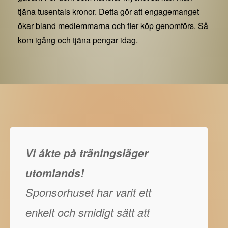
tjäna tusentals kronor. Detta gör att engagemanget
ökar bland medlemmarna och fler köp genomförs. Så
kom igång och tjäna pengar idag.
Vi åkte på träningsläger
utomlands!
Sponsorhuset har varit ett
enkelt och smidigt sätt att