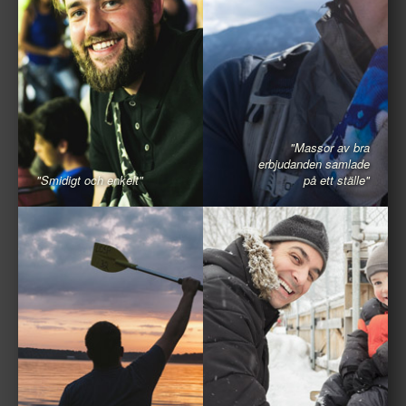
"Massor av bra
erbjudanden samlade
"Smidigt och enkelt"
på ett ställe"