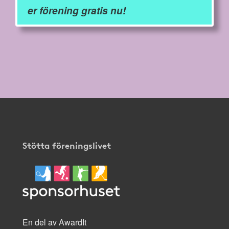
er förening gratis nu!
Stötta föreningslivet
En del av AwardIt