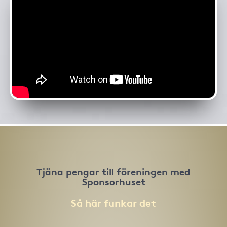
Tjäna pengar till föreningen med
Sponsorhuset
Så här funkar det