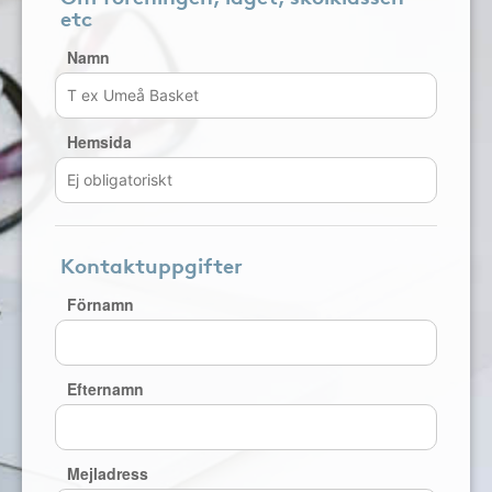
etc
Namn
Hemsida
Kontaktuppgifter
Förnamn
Efternamn
Mejladress