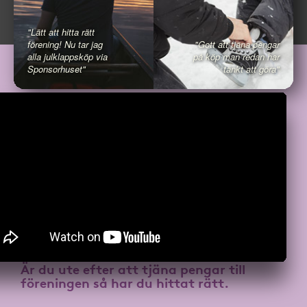
"Lätt att hitta rätt
förening! Nu tar jag
"Gott att tjäna pengar
alla julklappsköp via
på köp man redan har
Sponsorhuset"
tänkt att göra"
Är du ute efter att
tjäna pengar till
föreningen
så har du hittat rätt.