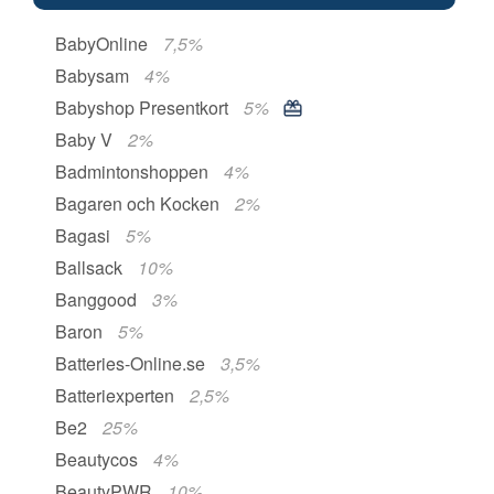
BabyOnline
7,5%
Babysam
4%
Babyshop Presentkort
5%
Baby V
2%
Badmintonshoppen
4%
Bagaren och Kocken
2%
Bagasi
5%
Ballsack
10%
Banggood
3%
Baron
5%
Batteries-Online.se
3,5%
Batteriexperten
2,5%
Be2
25%
Beautycos
4%
BeautyPWR
10%