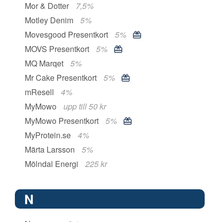
Mor & Dotter
7,5%
Motley Denim
5%
Movesgood Presentkort
5%
MOVS Presentkort
5%
MQ Marqet
5%
Mr Cake Presentkort
5%
mResell
4%
MyMowo
upp till 50 kr
MyMowo Presentkort
5%
MyProtein.se
4%
Märta Larsson
5%
Mölndal Energi
225 kr
N