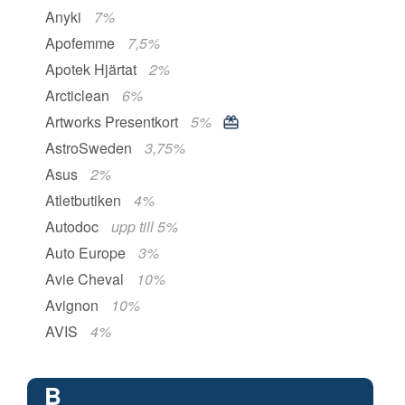
Anyki
7%
Apofemme
7,5%
Apotek Hjärtat
2%
Arcticlean
6%
Artworks Presentkort
5%
AstroSweden
3,75%
Asus
2%
Atletbutiken
4%
Autodoc
upp till 5%
Auto Europe
3%
Avie Cheval
10%
Avignon
10%
AVIS
4%
B