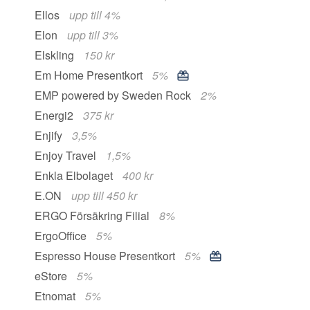
Ellos
upp till 4%
Elon
upp till 3%
Elskling
150 kr
Em Home Presentkort
5%
EMP powered by Sweden Rock
2%
Energi2
375 kr
Enjify
3,5%
Enjoy Travel
1,5%
Enkla Elbolaget
400 kr
E.ON
upp till 450 kr
ERGO Försäkring Filial
8%
ErgoOffice
5%
Espresso House Presentkort
5%
eStore
5%
Etnomat
5%