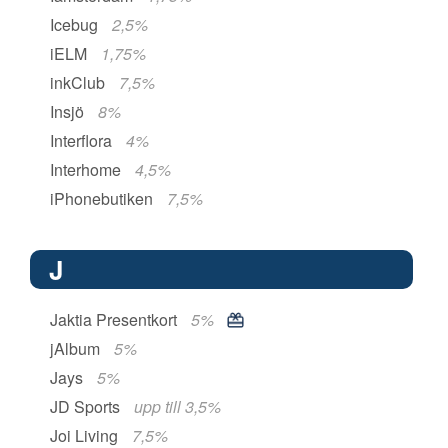
Icebug
2,5%
iELM
1,75%
inkClub
7,5%
Insjö
8%
Interflora
4%
Interhome
4,5%
iPhonebutiken
7,5%
J
Jaktia Presentkort
5%
jAlbum
5%
Jays
5%
JD Sports
upp till 3,5%
Joi Living
7,5%