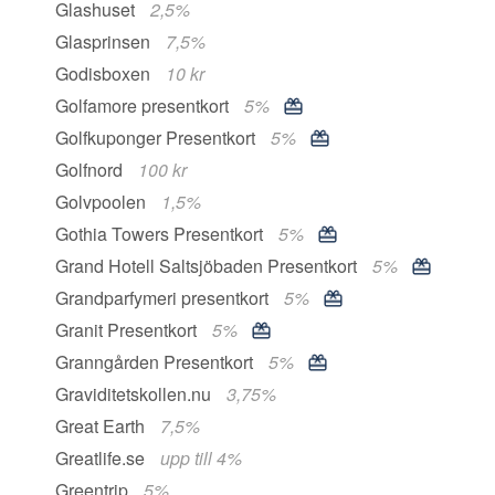
Glashuset
2,5%
Glasprinsen
7,5%
Godisboxen
10 kr
Golfamore presentkort
5%
Golfkuponger Presentkort
5%
Golfnord
100 kr
Golvpoolen
1,5%
Gothia Towers Presentkort
5%
Grand Hotell Saltsjöbaden Presentkort
5%
Grandparfymeri presentkort
5%
Granit Presentkort
5%
Granngården Presentkort
5%
Graviditetskollen.nu
3,75%
Great Earth
7,5%
Greatlife.se
upp till 4%
Greentrip
5%