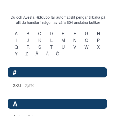
Du och Avesta Ridklubb får automatiskt pengar tillbaka på
allt du handlar i någon av våra
604
anslutna butiker
A
B
C
D
E
F
G
H
I
J
K
L
M
N
O
P
Q
R
S
T
U
V
W
X
Y
Z
Å
Ä
Ö
#
2XU
7,5%
A