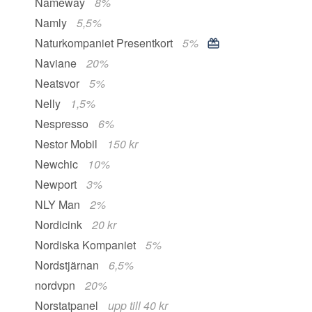
Nameway
8%
Namly
5,5%
Naturkompaniet Presentkort
5%
Naviane
20%
Neatsvor
5%
Nelly
1,5%
Nespresso
6%
Nestor Mobil
150 kr
Newchic
10%
Newport
3%
NLY Man
2%
Nordicink
20 kr
Nordiska Kompaniet
5%
Nordstjärnan
6,5%
nordvpn
20%
Norstatpanel
upp till 40 kr