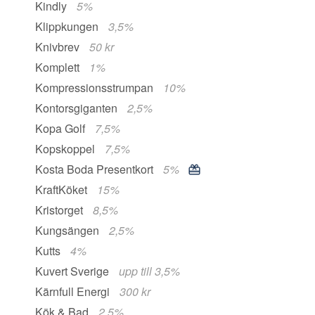
Kindly
5%
Klippkungen
3,5%
Knivbrev
50 kr
Komplett
1%
Kompressionsstrumpan
10%
Kontorsgiganten
2,5%
Kopa Golf
7,5%
Kopskoppel
7,5%
Kosta Boda Presentkort
5%
KraftKöket
15%
Kristorget
8,5%
Kungsängen
2,5%
Kutts
4%
Kuvert Sverige
upp till 3,5%
Kärnfull Energi
300 kr
Kök & Bad
2,5%