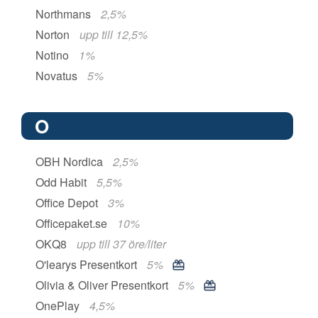
Northmans
2,5%
Norton
upp till 12,5%
Notino
1%
Novatus
5%
O
OBH Nordica
2,5%
Odd Habit
5,5%
Office Depot
3%
Officepaket.se
10%
OKQ8
upp till 37 öre/liter
O'learys Presentkort
5%
Olivia & Oliver Presentkort
5%
OnePlay
4,5%