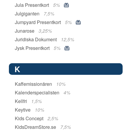
Jula Presentkort
5%
Julgiganten
7,5%
Jumpyard Presentkort
5%
Junarose
3,25%
Juridiska Dokument
12,5%
Jysk Presentkort
5%
K
Kaffemissionären
10%
Kalenderspecialisten
4%
Kellfri
1,5%
Keytive
10%
Kids Concept
2,5%
KidsDreamStore.se
7,5%