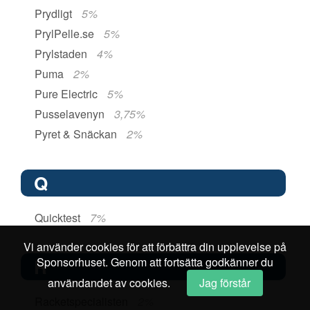
Prydligt
5%
PrylPelle.se
5%
Prylstaden
4%
Puma
2%
Pure Electric
5%
Pusselavenyn
3,75%
Pyret & Snäckan
2%
Q
Quicktest
7%
Vi använder cookies för att förbättra din upplevelse på
Sponsorhuset. Genom att fortsätta godkänner du
R
användandet av cookies.
Jag förstår
Racketspecialisten
2%