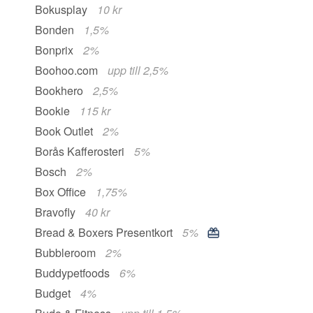
Bokusplay
10 kr
Bonden
1,5%
Bonprix
2%
Boohoo.com
upp till 2,5%
Bookhero
2,5%
Bookie
115 kr
Book Outlet
2%
Borås Kafferosteri
5%
Bosch
2%
Box Office
1,75%
Bravofly
40 kr
Bread & Boxers Presentkort
5%
Bubbleroom
2%
Buddypetfoods
6%
Budget
4%