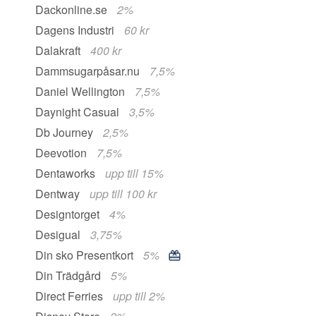
Dackonline.se
2%
Dagens Industri
60 kr
Dalakraft
400 kr
Dammsugarpåsar.nu
7,5%
Daniel Wellington
7,5%
Daynight Casual
3,5%
Db Journey
2,5%
Deevotion
7,5%
Dentaworks
upp till 15%
Dentway
upp till 100 kr
Designtorget
4%
Desigual
3,75%
Din sko Presentkort
5%
Din Trädgård
5%
Direct Ferries
upp till 2%