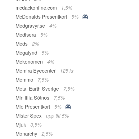
mcdackonline.com
1,5%
McDonalds Presentkort
5%
Medgravyr.se
4%
Medisera
5%
Meds
2%
Megafynd
5%
Mekonomen
4%
Memira Eyecenter
125 kr
Memmo
7,5%
Metal Earth Sverige
7,5%
Min lilla Sötnos
7,5%
Mio Presentkort
5%
Mister Spex
upp till 5%
Mjuk
3,5%
Monarchy
2,5%