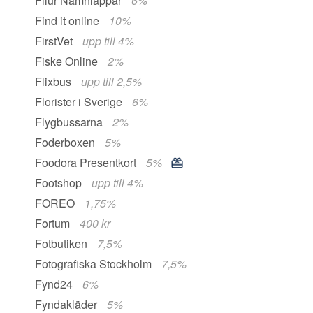
Filur Namnlappar
6%
Find it online
10%
FirstVet
upp till 4%
Fiske Online
2%
Flixbus
upp till 2,5%
Florister i Sverige
6%
Flygbussarna
2%
Foderboxen
5%
Foodora Presentkort
5%
Footshop
upp till 4%
FOREO
1,75%
Fortum
400 kr
Fotbutiken
7,5%
Fotografiska Stockholm
7,5%
Fynd24
6%
Fyndakläder
5%