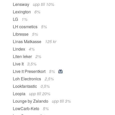
Lensway
upp till 10%
Lexington
6%
LG
1%
LH cosmetics
5%
Libresse
5%
Linas Matkasse
125 kr
Lindex
4%
Liten leker
2%
Live It
3,5%
Live it Presentkort
5%
Loh Electronics
2,5%
Lookfantastic
0,5%
Loopia
upp till 20%
Lounge by Zalando
upp till 3%
LowCarb-Keto
5%