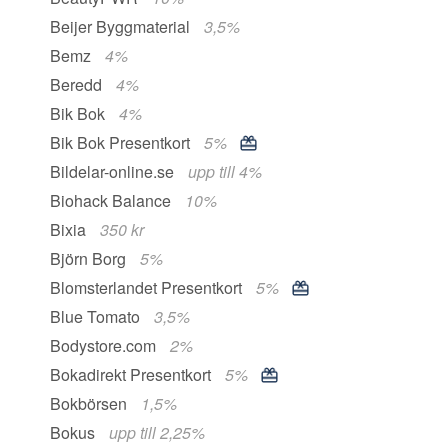
Beijer Byggmaterial
3,5%
Bemz
4%
Beredd
4%
Bik Bok
4%
Bik Bok Presentkort
5%
Bildelar-online.se
upp till 4%
Biohack Balance
10%
Bixia
350 kr
Björn Borg
5%
Blomsterlandet Presentkort
5%
Blue Tomato
3,5%
Bodystore.com
2%
Bokadirekt Presentkort
5%
Bokbörsen
1,5%
Bokus
upp till 2,25%