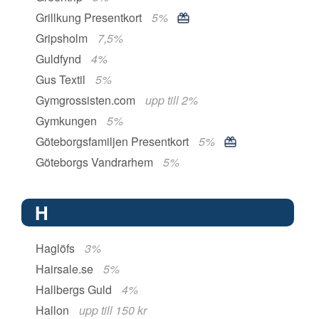
Grillkung Presentkort
5%
Gripsholm
7,5%
Guldfynd
4%
Gus Textil
5%
Gymgrossisten.com
upp till 2%
Gymkungen
5%
Göteborgsfamiljen Presentkort
5%
Göteborgs Vandrarhem
5%
H
Haglöfs
3%
Hairsale.se
5%
Hallbergs Guld
4%
Hallon
upp till 150 kr