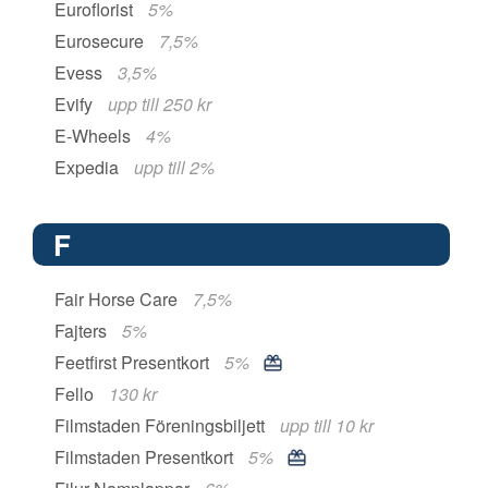
Euroflorist
5%
Eurosecure
7,5%
Evess
3,5%
Evify
upp till 250 kr
E-Wheels
4%
Expedia
upp till 2%
F
Fair Horse Care
7,5%
Fajters
5%
Feetfirst Presentkort
5%
Fello
130 kr
Filmstaden Föreningsbiljett
upp till 10 kr
Filmstaden Presentkort
5%