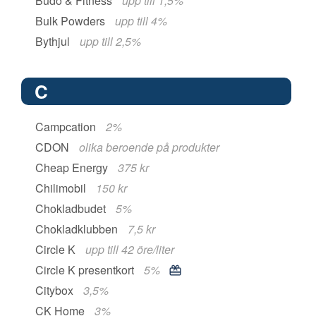
Budo & Fitness
upp till 1,5%
Bulk Powders
upp till 4%
Bythjul
upp till 2,5%
C
Campcation
2%
CDON
olika beroende på produkter
Cheap Energy
375 kr
Chilimobil
150 kr
Chokladbudet
5%
Chokladklubben
7,5 kr
Circle K
upp till 42 öre/liter
Circle K presentkort
5%
Citybox
3,5%
CK Home
3%