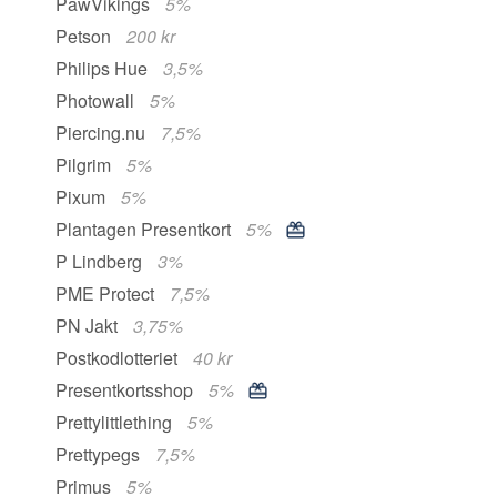
PawVikings
5%
Petson
200 kr
Philips Hue
3,5%
Photowall
5%
Piercing.nu
7,5%
Pilgrim
5%
Pixum
5%
Plantagen Presentkort
5%
P Lindberg
3%
PME Protect
7,5%
PN Jakt
3,75%
Postkodlotteriet
40 kr
Presentkortsshop
5%
Prettylittlething
5%
Prettypegs
7,5%
Primus
5%