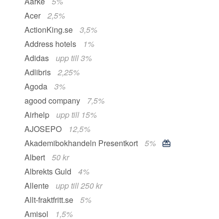
Aarke
5%
Acer
2,5%
ActionKing.se
3,5%
Address hotels
1%
Adidas
upp till 3%
Adlibris
2,25%
Agoda
3%
agood company
7,5%
Airhelp
upp till 15%
AJOSEPO
12,5%
Akademibokhandeln Presentkort
5%
Albert
50 kr
Albrekts Guld
4%
Allente
upp till 250 kr
Allt-fraktfritt.se
5%
Amisol
1,5%