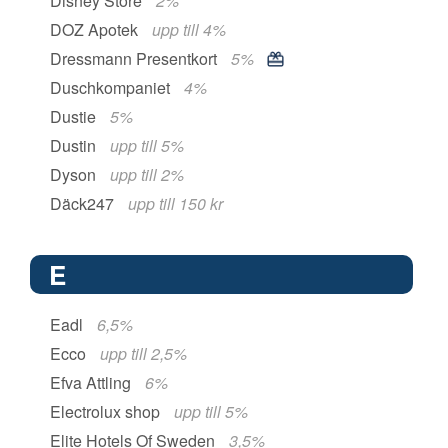
Disney Store
2%
DOZ Apotek
upp till 4%
Dressmann Presentkort
5%
Duschkompaniet
4%
Dustie
5%
Dustin
upp till 5%
Dyson
upp till 2%
Däck247
upp till 150 kr
E
Eadl
6,5%
Ecco
upp till 2,5%
Efva Attling
6%
Electrolux shop
upp till 5%
Elite Hotels Of Sweden
3,5%