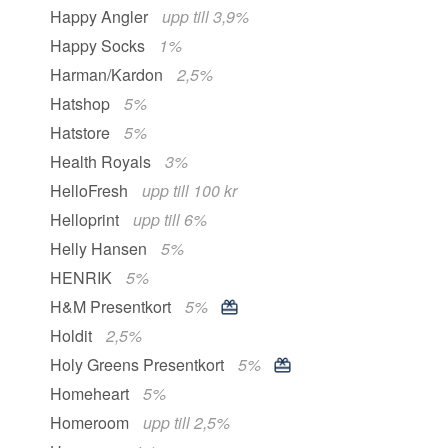
Happy Angler
upp till 3,9%
Happy Socks
1%
Harman/Kardon
2,5%
Hatshop
5%
Hatstore
5%
Health Royals
3%
HelloFresh
upp till 100 kr
Helloprint
upp till 6%
Helly Hansen
5%
HENRIK
5%
H&M Presentkort
5%
Holdit
2,5%
Holy Greens Presentkort
5%
Homeheart
5%
Homeroom
upp till 2,5%