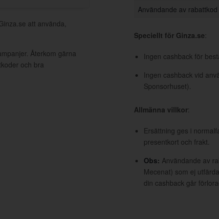
Användande av rabattkod
 Ginza.se att använda,
Speciellt för Ginza.se
:
kampanjer. Återkom gärna
Ingen cashback för bestä
ttkoder och bra
Ingen cashback vid anvä
Sponsorhuset).
Allmänna villkor
:
Ersättning ges i normalf
presentkort och frakt.
Obs:
Användande av raba
Mecenat) som ej utfärdat
din cashback går förlora