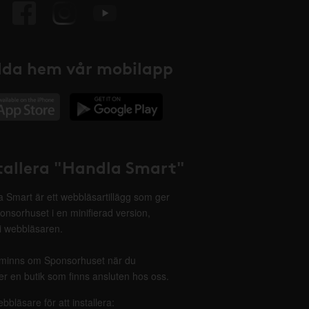
da hem vår mobilapp
tallera "Handla Smart"
 Smart är ett webbläsartillägg som ger
onsorhuset i en minifierad version,
 i webbläsaren.
minns om Sponsorhuset när du
r en butik som finns ansluten hos oss.
ebbläsare för att installera: