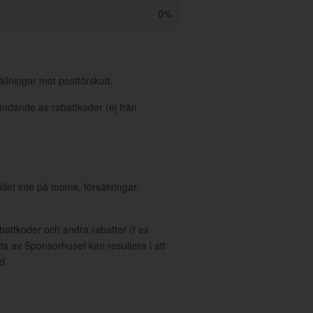
0%
llningar mot postförskott.
ndande av rabattkoder (ej från
allet inte på moms, försäkringar,
ttkoder och andra rabatter (t ex
s av Sponsorhuset kan resultera i att
d.