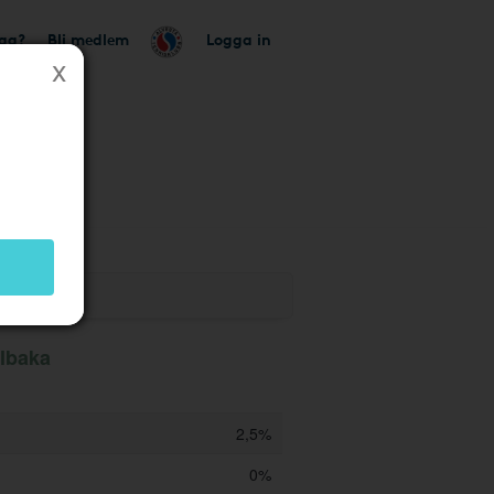
tag?
Bli medlem
Logga in
k
llbaka
2,5%
0%