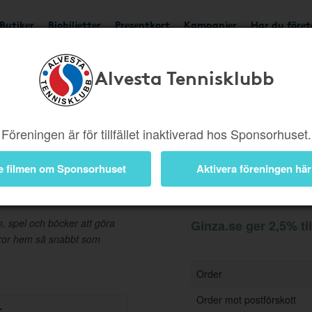
Butiker
Biobiljetter
Presentkort
Kampanjer
Har du före
Alvesta Tennisklubb
Ger 2,5%
Besök buti
Föreningen är för tillfället inaktiverad hos Sponsorhuset.
e filmen om Sponsorhuset
Aktivera föreningen här
Information
m, spel och böcker att göra
Ginza.se ger 2,5% ti
 varor hem så snabbt som
Order
Order mot postförskott
r