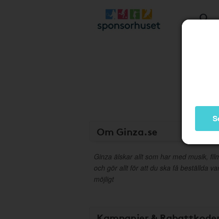
S
Om Ginza.se
Ginza älskar allt som har med musik, fil
och gör allt för att du ska få beställda
möjligt
Kampanjer & Rabattkode