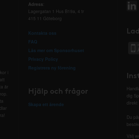
Adress
:
Lagergatan 1 Hus B19a, 4 tr
415 11 Göteborg
Lad
Kontakta oss
FAQ
Läs mer om Sponsorhuset
Privacy Policy
Registrera ny förening
kor i
Ins
att
ta är
Hjälp och frågor
Handla
hop.
dig Sp
ta
direkt
Skapa ett ärende
dlar
ra!
Du på
besöke
Välj w