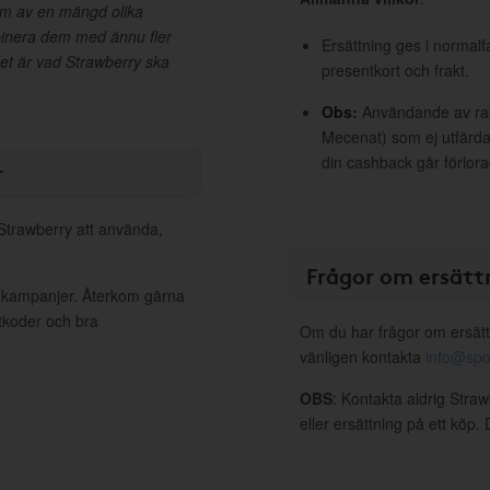
em av en mängd olika
binera dem med ännu fler
Ersättning ges i normalf
et är vad Strawberry ska
presentkort och frakt.
Obs:
Användande av raba
Mecenat) som ej utfärdat
din cashback går förlora
r
 Strawberry att använda,
Frågor om ersätt
a kampanjer. Återkom gärna
ttkoder och bra
Om du har frågor om ersätt
vänligen kontakta
info@spo
OBS
: Kontakta aldrig Stra
eller ersättning på ett köp