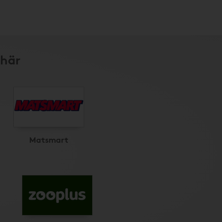
 här
Matsmart