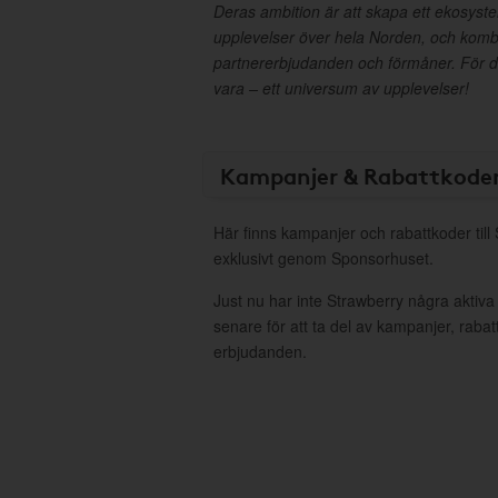
Deras ambition är att skapa ett ekosyst
upplevelser över hela Norden, och kom
partnererbjudanden och förmåner. För d
vara – ett universum av upplevelser!
Kampanjer & Rabattkode
Här finns kampanjer och rabattkoder till
exklusivt genom Sponsorhuset.
Just nu har inte Strawberry några aktiv
senare för att ta del av kampanjer, raba
erbjudanden.