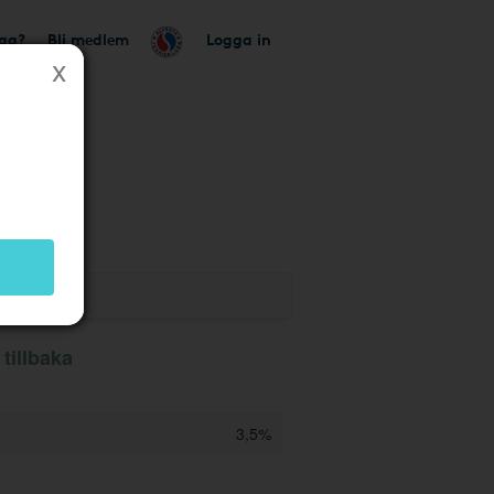
tag?
Bli medlem
Logga in
k
tillbaka
3,5%