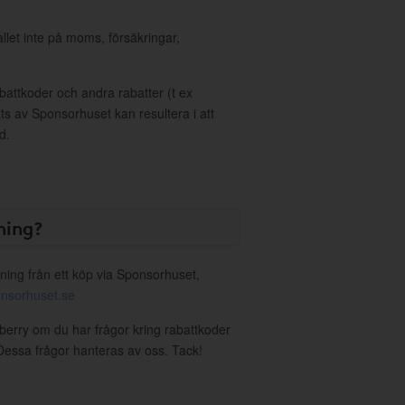
allet inte på moms, försäkringar,
ttkoder och andra rabatter (t ex
s av Sponsorhuset kan resultera i att
d.
ning?
ning från ett köp via Sponsorhuset,
nsorhuset.se
wberry om du har frågor kring rabattkoder
. Dessa frågor hanteras av oss. Tack!