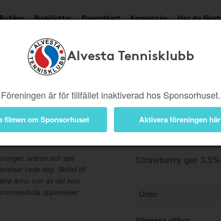
Butiker
Biobiljetter
Presentkort
Kampanjer
Har du före
Alvesta Tennisklubb
Ger 3,5%
Besök buti
Föreningen är för tillfället inaktiverad hos Sponsorhuset.
e filmen om Sponsorhuset
Aktivera föreningen här
Information
auranger, arenor och spa
Strawberry ger 3,5% 
elser varje dag. Skiftet till
 göra ännu mer av det som
 minnesvärda upplevelser
Order
Allmänna villkor
: