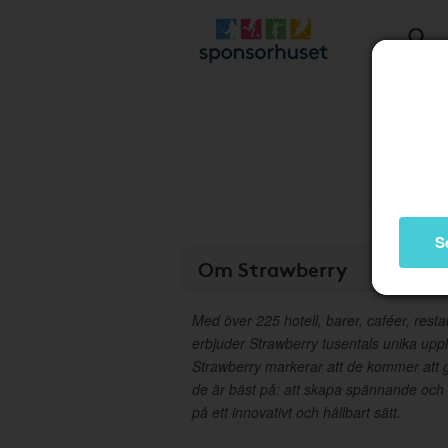
S
Om Strawberry
Med över 225 hotell, barer, caféer, rest
erbjuder Strawberry tusentals unika upplev
Strawberry markerar att de kommer att
de är bäst på: att skapa spännande och
på ett innovativt och hållbart sätt.