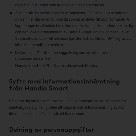
dig på en butikssida som är ansluten till Sponsorhuset.
Åtkomst till din besöksdata för webbplatser - För att kunna avgöra om
du befinner dig på en butikssida som är ansluten till Sponsorhuset. Vi
lagrar ingen besöksdata i sig. Kommunikationen sker endast mellan dig
och den lokala installationen av Handla Smart. Om du vid besök av en
Sponsorhuset-butik vill använda tjänsten och du klickar "JA", lagras ett
klick för den butik du besöker.
Mejladress - För att kunna logga in dig som användare via
Sponsorhusets API:er.
Handla Smart -> API -> Sponsorhuset och tillbaka.
Syfte med informationsinhämtning
från Handla Smart
Påminna dig om i vilka butiker knutna till Sponsorhuset du får cashback
samt erbjuda dig möjligheten att logga in och aktivera spårning av köp
för den butik du besöker i syfte att få cashback.
Delning av personuppgifter