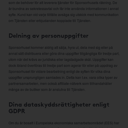
som de behöver för att leverera tjänster för Sponsorhusets räkning. De
är bundna av sekretessavtal och får inte använda informationen i annat
syfte. Kund kan vid varje tillfälle avsäga sig utskick med kommunikation
om Tjänsten eller erbjudanden kopplade till Tjänsten.
Delning av personuppgifter
Sponsorhuset kommer aldrig att sälja, hyra ut, dela med sig eller på
annat sätt distribuera eller göra dina uppgifter tillgängliga för tredje part,
utom när det krävs av juridiska eller lagstadgade skäl. Uppgifter kan
dock ibland överföras till tredje part som agerar för eller på uppdrag av
Sponsorhuset för vidare bearbetning enligt de syften för vilka dina
uppgifter ursprungligen samlades in. Detta kan t.ex. vara olika typer av
partnersamarbeten, men också affiliate-nätverk som tillhandahåller
många av de butiker som är anslutna till Tjänsten.
Dina dataskyddsrättigheter enligt
GDPR
Om du är bosatt i Europeiska ekonomiska samarbetsområdet (EES) har