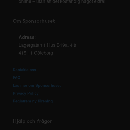
online – utan att det kostar dig något extra!
Om Sponsorhuset
Adress
:
Lagergatan 1 Hus B19a, 4 tr
415 11 Göteborg
Kontakta oss
FAQ
Läs mer om Sponsorhuset
Privacy Policy
Registrera ny förening
Hjälp och frågor