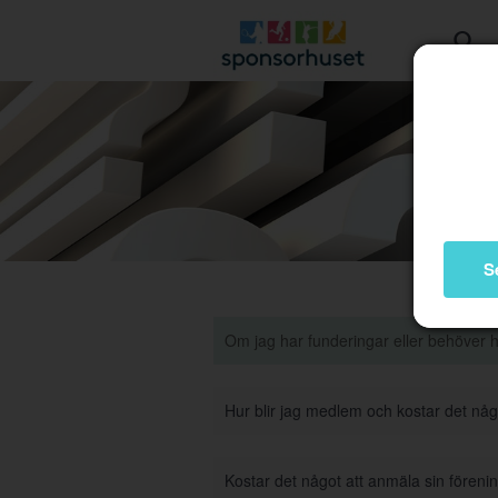
S
Om jag har funderingar eller behöver 
Hur blir jag medlem och kostar det nå
Kostar det något att anmäla sin förenin