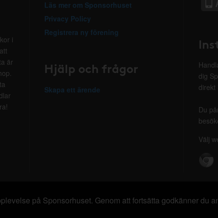
Läs mer om Sponsorhuset
Privacy Policy
Registrera ny förening
kor i
Ins
att
ta är
Hjälp och frågor
Handla
hop.
dig Sp
ta
direkt
Skapa ett ärende
dlar
ra!
Du på
besöke
Välj w
 upplevelse på Sponsorhuset. Genom att fortsätta godkänner du