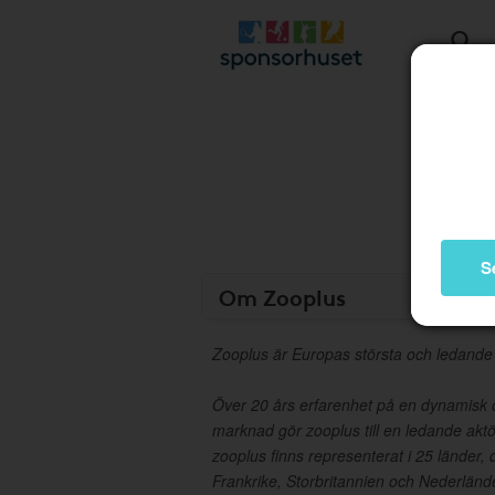
S
Om Zooplus
Zooplus är Europas största och ledande d
Över 20 års erfarenhet på en dynamisk 
marknad gör zooplus till en ledande akt
zooplus finns representerat i 25 länder, 
Frankrike, Storbritannien och Nederländ