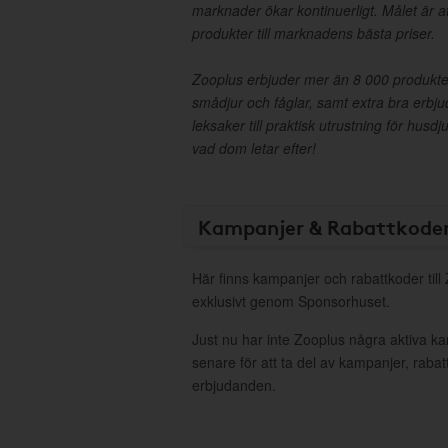
marknader ökar kontinuerligt. Målet är at
produkter till marknadens bästa priser.
Zooplus erbjuder mer än 8 000 produkter
smådjur och fåglar, samt extra bra erbju
leksaker till praktisk utrustning för husd
vad dom letar efter!
Kampanjer & Rabattkode
Här finns kampanjer och rabattkoder till
exklusivt genom Sponsorhuset.
Just nu har inte Zooplus några aktiva 
senare för att ta del av kampanjer, raba
erbjudanden.