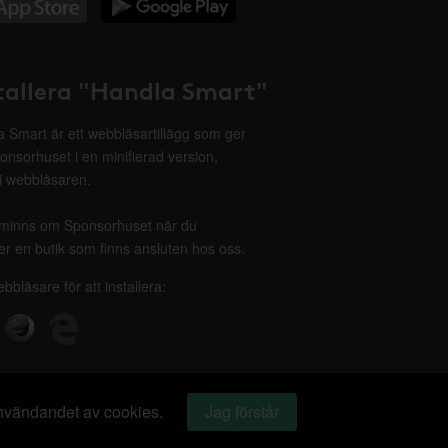
tallera "Handla Smart"
 Smart är ett webbläsartillägg som ger
onsorhuset i en minifierad version,
 i webbläsaren.
minns om Sponsorhuset när du
r en butik som finns ansluten hos oss.
ebbläsare för att installera:
 användandet av cookies.
Jag förstår