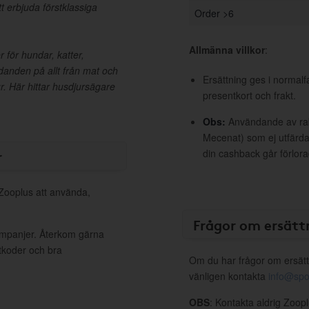
t erbjuda förstklassiga
Order >6
Allmänna villkor
:
 för hundar, katter,
danden på allt från mat och
Ersättning ges i normalf
jur. Här hittar husdjursägare
presentkort och frakt.
Obs:
Användande av raba
Mecenat) som ej utfärdat
r
din cashback går förlora
 Zooplus att använda,
Frågor om ersätt
kampanjer. Återkom gärna
ttkoder och bra
Om du har frågor om ersätt
vänligen kontakta
info@spo
OBS
: Kontakta aldrig Zoop