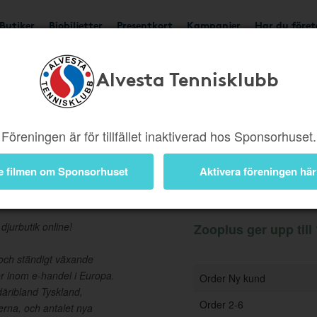
Butiker
Biobiljetter
Presentkort
Kampanjer
Har du före
Alvesta Tennisklubb
Ger upp till 1,5%
Besök 
Föreningen är för tillfället inaktiverad hos Sponsorhuset.
e filmen om Sponsorhuset
Aktivera föreningen här
Information
jurbutik online!
Zooplus ger upp till 
och ständigt växande
ör inom e-handel i Europa.
Order Ny kund
däribland Tyskland,
Order 2-6
erna, och antalet nya