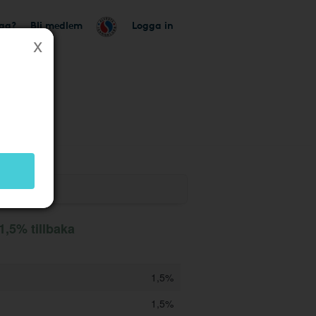
tag?
Bli medlem
Logga in
butik
1,5% tillbaka
1,5%
1,5%