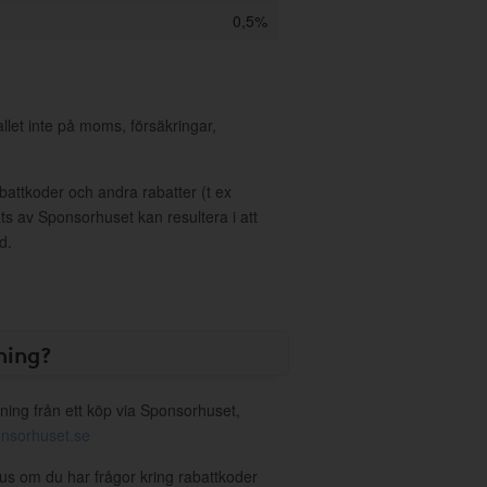
0,5%
allet inte på moms, försäkringar,
ttkoder och andra rabatter (t ex
s av Sponsorhuset kan resultera i att
d.
ning?
ning från ett köp via Sponsorhuset,
nsorhuset.se
lus om du har frågor kring rabattkoder