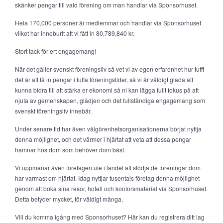
skänker pengar till vald förening om man handlar via Sponsorhuset.
Hela 170,000 personer är medlemmar och handlar via Sponsorhuset
vilket har inneburit att vi fått in 80,789,840 kr.
Stort tack för ert engagemang!
När det gäller svenskt föreningsliv så vet vi av egen erfarenhet hur tufft
det är att få in pengar i tuffa föreningstider, så vi är väldigt glada att
kunna bidra till att stärka er ekonomi så ni kan lägga fullt fokus på att
njuta av gemenskapen, glädjen och det fullständiga engagemang som
svenskt föreningsliv innebär.
Under senare tid har även välgörenhetsorganisationerna börjat nyttja
denna möjlighet, och det värmer i hjärtat att veta att dessa pengar
hamnar hos dom som behöver dom bäst.
Vi uppmanar även företagen ute i landet att stödja de föreningar dom
har varmast om hjärtat. Idag nyttjar tusentals företag denna möjlighet
genom att boka sina resor, hotell och kontorsmaterial via Sponsorhuset.
Detta betyder mycket, för väldigt många.
Vill du komma igång med Sponsorhuset? Här kan du registrera ditt lag