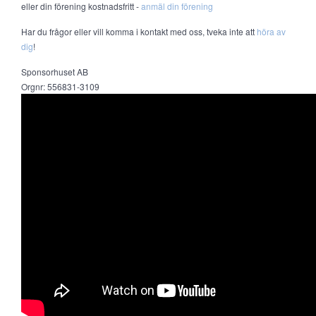
eller din förening kostnadsfritt -
anmäl din förening
Har du frågor eller vill komma i kontakt med oss, tveka inte att
höra av
dig
!
Sponsorhuset AB
Orgnr: 556831-3109