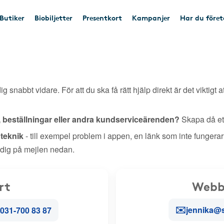
Butiker
Biobiljetter
Presentkort
Kampanjer
Har du före
ig snabbt vidare. För att du ska få rätt hjälp direkt är det viktigt a
, beställningar eller andra kundserviceärenden?
Skapa då ett
r teknik
- till exempel problem i appen, en länk som inte fungerar
 dig på mejlen nedan.
rt
Webb
✉️
jennika@
031-700 83 87