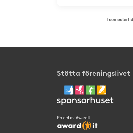
I semestertid
Stötta föreningslivet
En del av AwardIt