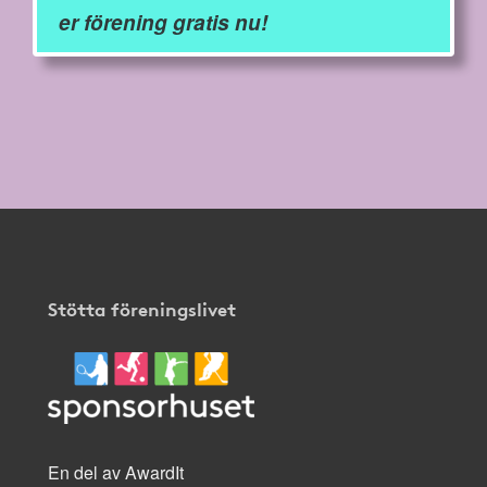
er förening gratis nu!
Stötta föreningslivet
En del av AwardIt