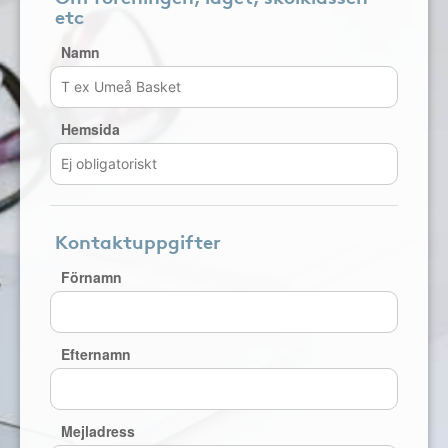
etc
Namn
Hemsida
Kontaktuppgifter
Förnamn
Efternamn
Mejladress