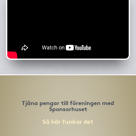
Tjäna pengar till föreningen med
Sponsorhuset
Så här funkar det