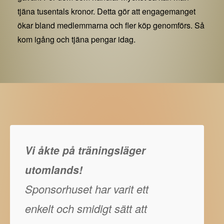
tjäna tusentals kronor. Detta gör att engagemanget
ökar bland medlemmarna och fler köp genomförs. Så
kom igång och tjäna pengar idag.
Vi åkte på träningsläger
utomlands!
Sponsorhuset har varit ett
enkelt och smidigt sätt att