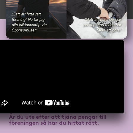
"Lätt att hitta rätt
förening! Nu tar jag
"Gott att tjäna pengar
alla julklappsköp via
på köp man redan har
Sponsorhuset"
tänkt att göra"
Är du ute efter att
tjäna pengar till
föreningen
så har du hittat rätt.