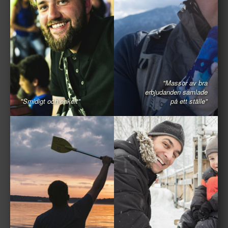
"Massor av bra
erbjudanden samlade
"Smidigt och enkelt"
på ett ställe"