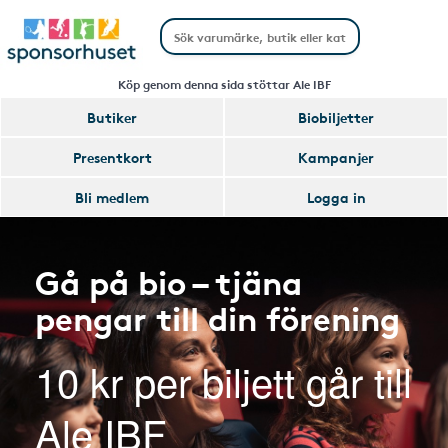
Köp genom denna sida stöttar Ale IBF
Butiker
Biobiljetter
Presentkort
Kampanjer
Bli medlem
Logga in
Gå på bio – tjäna
pengar till din förening
10 kr per biljett går till
Ale IBF