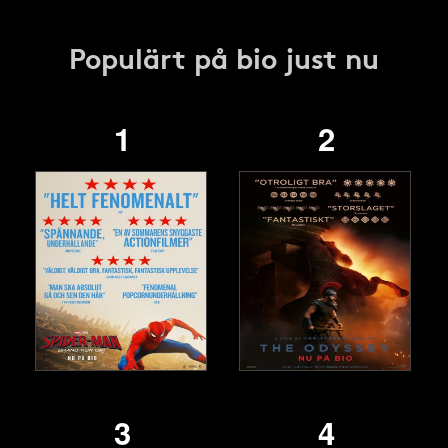
Populärt på bio just nu
1
2
3
4