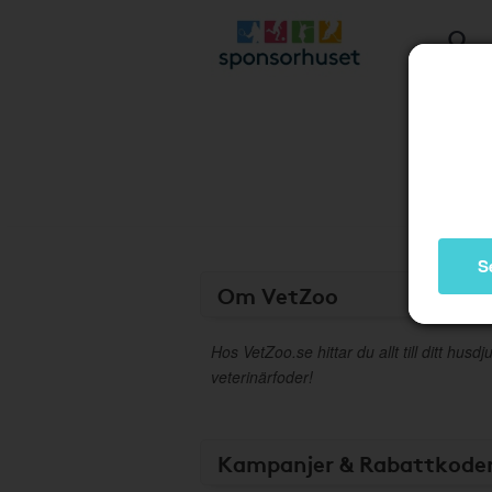
S
Om VetZoo
Hos VetZoo.se hittar du allt till ditt husdju
veterinärfoder!
Kampanjer & Rabattkode