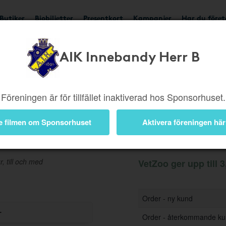
Butiker
Biobiljetter
Presentkort
Kampanjer
Har du före
AIK Innebandy Herr B
Ger upp till 3,5%
Besök
Föreningen är för tillfället inaktiverad hos Sponsorhuset.
e filmen om Sponsorhuset
Aktivera föreningen här
Information
r, till och med
VetZoo ger upp till 3
Order - ny kund
r
Order - återkommande k