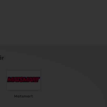
är
Matsmart