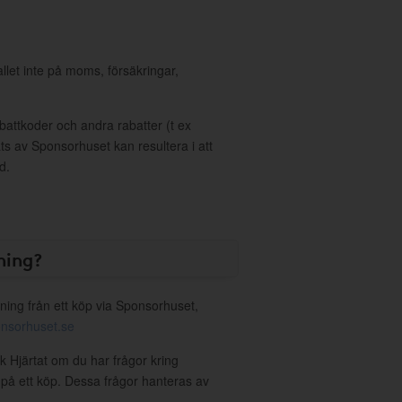
allet inte på moms, försäkringar,
ttkoder och andra rabatter (t ex
s av Sponsorhuset kan resultera i att
d.
ning?
ning från ett köp via Sponsorhuset,
nsorhuset.se
k Hjärtat om du har frågor kring
g på ett köp. Dessa frågor hanteras av