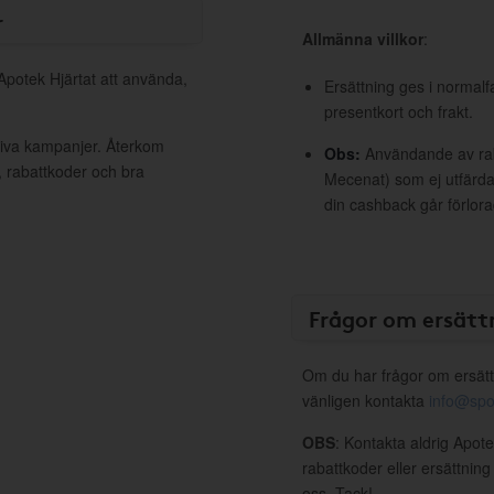
r
Allmänna villkor
:
 Apotek Hjärtat att använda,
Ersättning ges i normalf
presentkort och frakt.
ktiva kampanjer. Återkom
Obs:
Användande av raba
, rabattkoder och bra
Mecenat) som ej utfärdat
din cashback går förlora
Frågor om ersätt
Om du har frågor om ersätt
vänligen kontakta
info@spo
OBS
: Kontakta aldrig Apote
rabattkoder eller ersättnin
oss. Tack!