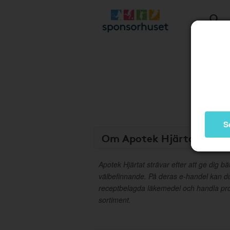
S
Om Apotek Hjärtat
Apotek Hjärtat strävar efter att ge dig bä
välbefinnande. På deras e-handel kan d
receptbelagda läkemedel och handla pro
sortiment.