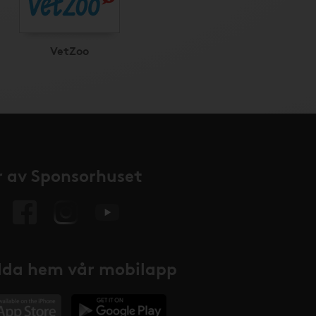
VetZoo
 av Sponsorhuset
da hem vår mobilapp