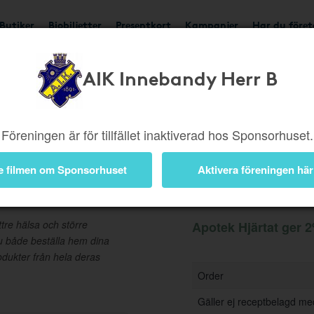
Butiker
Biobiljetter
Presentkort
Kampanjer
Har du före
AIK Innebandy Herr B
Ger 2%
Besök butik
Föreningen är för tillfället inaktiverad hos Sponsorhuset.
e filmen om Sponsorhuset
Aktivera föreningen här
Information
ttre hälsa och större
Apotek Hjärtat ger 2
u både beställa hem dina
dukter från hela deras
Order
Gäller ej receptbelagd me