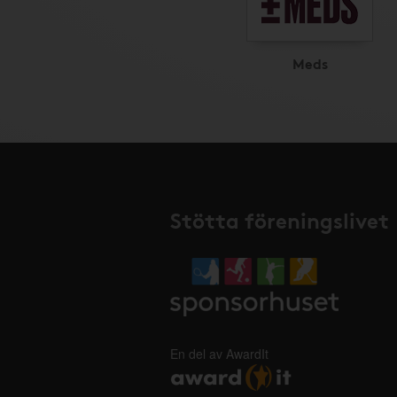
Meds
Stötta föreningslivet
En del av AwardIt