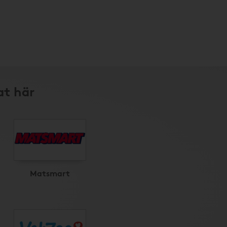
at här
Matsmart