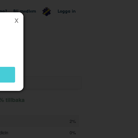
tag?
Bli medlem
Logga in
% tillbaka
2%
dicin
0%