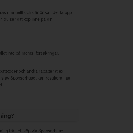
eras manuellt och därför kan det ta upp
an du ser ditt köp inne på din
allet inte på moms, försäkringar,
ttkoder och andra rabatter (t ex
s av Sponsorhuset kan resultera i att
d.
ning?
ning från ett köp via Sponsorhuset,