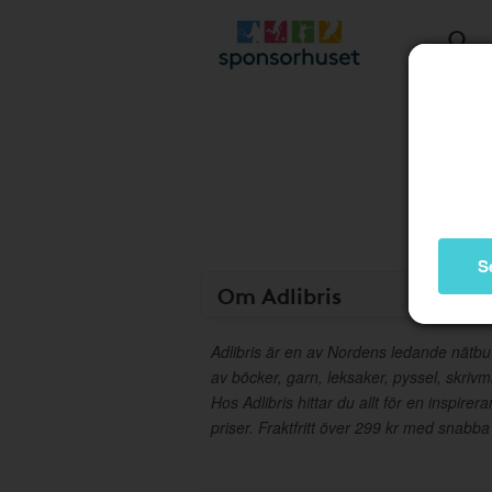
S
Om Adlibris
Adlibris är en av Nordens ledande nätbut
av böcker, garn, leksaker, pyssel, skrivm
Hos Adlibris hittar du allt för en inspirera
priser. Fraktfritt över 299 kr med snabba