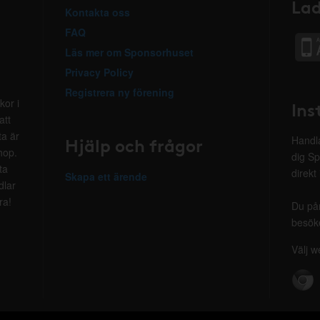
Lad
Kontakta oss
FAQ
Läs mer om Sponsorhuset
Privacy Policy
Registrera ny förening
kor i
Ins
att
ta är
Hjälp och frågor
Handla
hop.
dig Sp
ta
direkt
Skapa ett ärende
dlar
ra!
Du på
besöke
Välj w