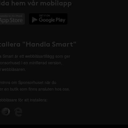
da hem vår mobilapp
tallera "Handla Smart"
 Smart är ett webbläsartillägg som ger
onsorhuset i en minifierad version,
 i webbläsaren.
minns om Sponsorhuset när du
r en butik som finns ansluten hos oss.
ebbläsare för att installera: