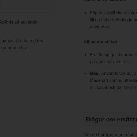
r
Köp hos Adlibris registr
till en hel arbetsdag inn
Adlibris att använda,
användare.
ampanjer. Återkom gärna
Allmänna villkor
:
ttkoder och bra
Ersättning ges i normalf
presentkort och frakt.
Obs:
Användande av raba
Mecenat) som ej utfärdat
din cashback går förlora
Frågor om ersätt
Om du har frågor om ersätt