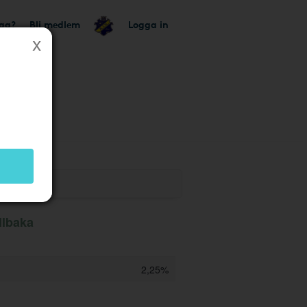
tag?
Bli medlem
Logga in
ik
llbaka
2,25%