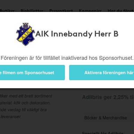
Butiker
Biobiljetter
Presentkort
Kampanjer
Har du före
AIK Innebandy Herr B
Ger 2,25%
Besök but
Föreningen är för tillfället inaktiverad hos Sponsorhuset.
e filmen om Sponsorhuset
Aktivera föreningen här
Information
iker med ett brett sortiment
Adlibris ger 2,25% ti
aterial, kök och dekoration.
nde vardag till väldigt bra
 leveranser.
Böcker & Merchandise
Speciellt för Adlibris
: