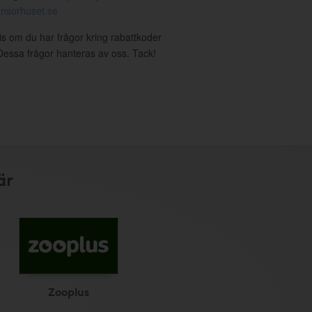
nsorhuset.se
ris om du har frågor kring rabattkoder
. Dessa frågor hanteras av oss. Tack!
är
Zooplus