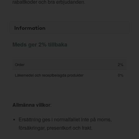
rabattkoder och bra erbjudanden.
Information
Meds ger 2% tillbaka
Order
2%
Läkemedel och receptbelagda produkter
0%
Allmänna villkor
:
Ersättning ges i normalfallet inte på moms,
försäkringar, presentkort och frakt.