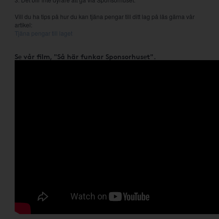
Vill du ha tips på hur du kan tjäna pengar till ditt lag på läs gärna vår
artikel:
Tjäna pengar till laget
Se vår film, "Så här funkar Sponsorhuset".